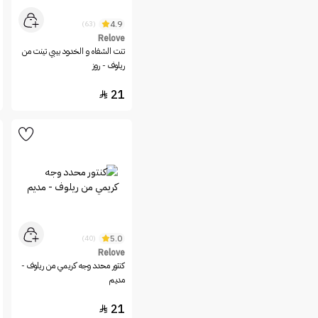
4.9
(63)
Relove
تنت الشفاه و الخدود بيبي تينت من
ريلوف - روز
21

5.0
(40)
Relove
كنتور محدد وجه كريمي من ريلوف -
مديم
21
