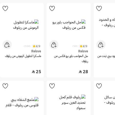
4.9
4.9
(104)
(50)
Relove
Relove
ود بيبي تينت من
جل الحواجب باور برو فكس من
ماسكرا لتطويل الرموش من ريلوف
ريلوف
25
28

