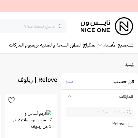
جميع الأقسام
المكياج
العطور
الصحة والتغذية
بريميوم
الماركات
الرئيسية
Relove | ريلوف
فرز حسب
مسح
الماركات
Relove