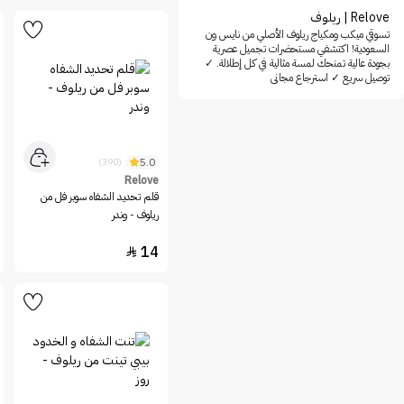
Relove | ريلوف
تسوقي ميكب ومكياج ريلوف الأصلي من نايس ون
السعودية! اكتشفي مستحضرات تجميل عصرية
بجودة عالية تمنحك لمسة مثالية في كل إطلالة. ✓
توصيل سريع ✓ استرجاع مجاني
5.0
(390)
Relove
قلم تحديد الشفاه سوبر فل من
ريلوف - وندر
14
