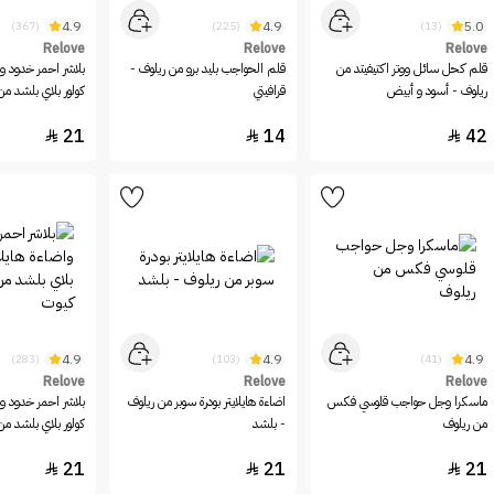
4.9
4.9
5.0
(367)
(225)
(13)
Relove
Relove
Relove
قلم كحل سائل ووتر اكتيفيتد من
قلم الحواجب بليد برو من ريلوف -
بلاشر احمر خدود وا
ريلوف - أسود و أبيض
قرافيتي
كولور بلاي بلشد من
كايندنيس
21
14
42



4.9
4.9
4.9
(283)
(103)
(41)
Relove
Relove
Relove
ماسكرا وجل حواجب قلوسي فكس
اضاءة هايلايتر بودرة سوبر من ريلوف
بلاشر احمر خدود وا
من ريلوف
- بلشد
كولور بلاي بلشد من
21
21
21


