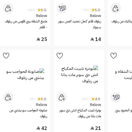
5.0
5.0
(189)
(23)
Relove
Relove
تاليك من ريلوف
ريلوف قلم كحل تحديد العين سوبر
ملمع الشفاه بيبي قلوس من ريلوف
سموك
- قلام
25
14


5.0
4.9
(56)
(121)
Relove
Relove
 الخدود بيبي
بودرة تثبيت المكياج اتش دي سوبر
صابونة الحواجب سو بيتشي من
مات بنانا من ريلوف
ريلوف
42
21

