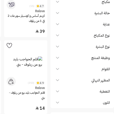
مكياج
4.7
(15)
Relove
حالة البشرة
كريم أساس و كونسيلر سوبر مات 2
في 1 من ريلوف
عناية
39

نوع المكياج
نوع البشرة
وظيفة المنتج
القوام
المظهر النهائي
4.9
(350)
Relove
التغطية
قلم الحواجب بليد برو من ريلوف -
بني
اللون
14
