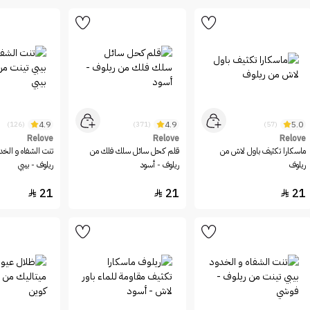
4.9
4.9
5.0
(126)
(371)
(57)
Relove
Relove
Relove
ماسكارا تكثيف باول لاش من
قلم كحل سائل سلك فلك من
تنت الشفاه و الخد
ريلوف
ريلوف - أسود
ريلوف - بيبي
21
21
21


