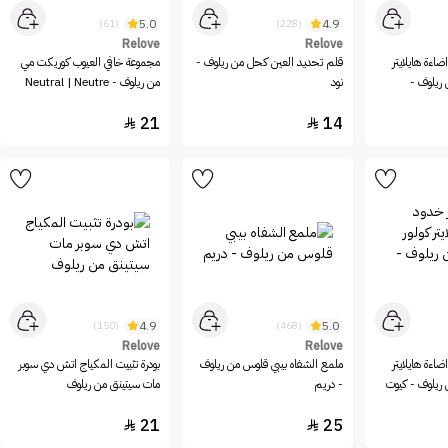
5.0
4.9
(61)
(228)
Relove
Relove
ضاءة هايلايتر
قلم تحديد العين كحل من ريلوف -
مجموعة خافي العيوب كوريكت مي
 ريلوف -
نود
من ريلوف - Neutral | Neutre
21
14


4.9
5.0
(150)
(468)
Relove
Relove
ضاءة هايلايتر
ملمع الشفاه بيبي قلوس من ريلوف
بودرة تثبيت المكياج اتش دي سوبر
 ريلوف - كيوت
- دريم
مات سيتينق من ريلوف
21
25

