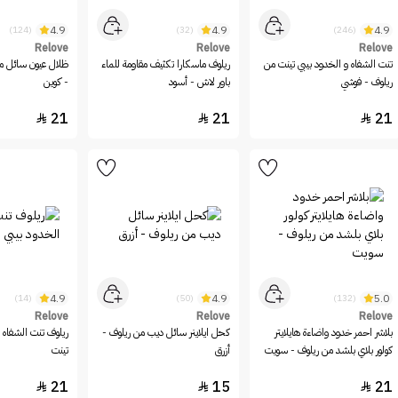
4.9
4.9
4.9
(124)
(32)
(246)
Relove
Relove
Relove
تنت الشفاه و الخدود بيبي تينت من
ريلوف ماسكارا تكثيف مقاومة للماء
ظلال عيون سائل مي
ريلوف - فوشي
باور لاش - أسود
- كوين
21
21
21



4.9
4.9
5.0
(14)
(50)
(132)
Relove
Relove
Relove
بلاشر احمر خدود واضاءة هايلايتر
كحل ايلاينر سائل ديب من ريلوف -
ريلوف تنت الشفاه و
كولور بلاي بلشد من ريلوف - سويت
أزرق
تينت
21
15
21


