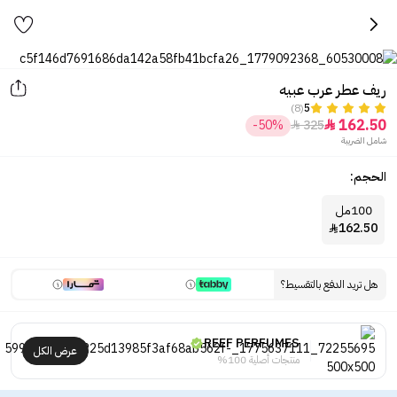
ريف عطر عرب عبيه
(8)
5
162.50
-50%
325


شامل الضريبة
الحجم:
100مل
162.50

هل تريد الدفع بالتقسيط؟
REEF PERFUMES
عرض الكل
منتجات أصلية 100%