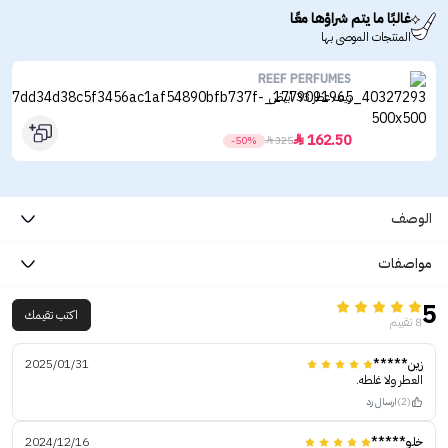
غالبًا ما يتم شراؤها معًا
المنتجات الموصى بها
REEF PERFUMES
ريف عطر 33 ابيض
162.50

-50%

325
الوصف
مواصفات
5
اكتب تقيمك
8 تقييم
زين*****
2025/01/31
العطر ولا غلطه.
(2)
ارسال رد
خلو*****
2024/12/16