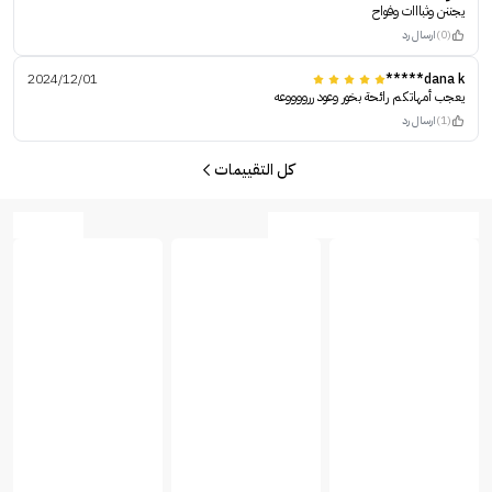
يجننن وثبااات وفواح
(0)
ارسال رد
2024/12/01
dana k*****
يعجب أمهاتكم رائحة بخور وعود ررووووعه
(1)
ارسال رد
كل التقييمات