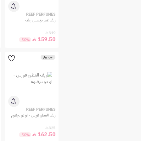
REEF PERFUMES
ريف عطر برنسس ريف
319

159.50

-50%
غير متوفر
REEF PERFUMES
ريف العطور فورس - او دو بيرفيوم
325

162.50

-50%