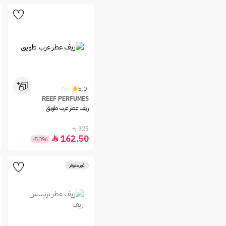
5.0
(1)
REEF PERFUMES
ريف عطر عرب طويق
325

162.50

-50%
غير متوفر