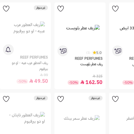
غير متوفر
5.0
(1)
REEF PERFUMES
REEF PERFUMES
RE
ريف العطور عرب عبيه - او دو
ريف عطر بلويست
بيرفيوم
99

325

49.50

-50%
162.50

-50%
-50%
غير متوفر
غير متوفر