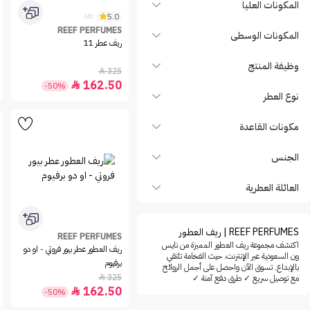
المكونات العليا
5.0
(4)
REEF PERFUMES
المكونات الوسطى
ريف عطر 11
وظيفة المنتج
325

162.50

-50%
نوع العطر
مكونات القاعدة
الجنس
العائلة العطرية
REEF PERFUMES | ريف العطور
REEF PERFUMES
اكتشف مجموعة ريف العطور المميزة من نايس
ريف العطور عطر بيور فروتي - او دو
ون السعودية عبر الإنترنت، حيث الفخامة تلتقي
برفيوم
بالإبداع. تسوق الآن واحصل على أجمل الروائح
325
مع توصيل سريع ✓ طرق دفع آمنة ✓

162.50

-50%