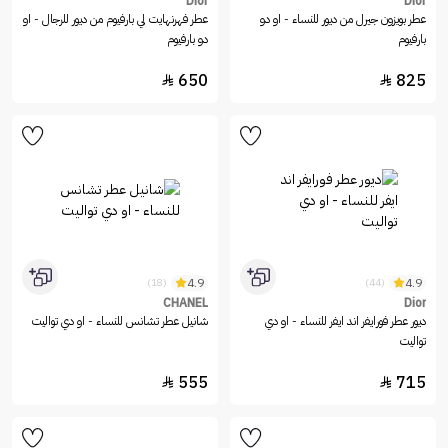
Dior
Dior
عطر بويزون جيرل من ديور للنساء - او دو
عطر فهرنهايت لي بارفيوم من ديور للرجال - او
بارفيوم
دو بارفيوم
650
825


4.9
4.9
(18)
(44)
CHANEL
Dior
ديور عطر فورايفر اند ايفر للنساء - او دي
شانيل عطر تشانس للنساء - او دي تواليت
تواليت
555
715

