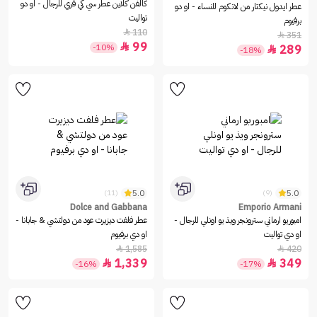
كالفن كلاين عطر سي كي فري للرجال - او دو
عطر ايدول نيكتار من لانكوم للنساء - او دو
تواليت
برفيوم
110

351

99

-10%
289

-18%
5.0
5.0
(11)
(9)
Dolce and Gabbana
Emporio Armani
امبوريو ارماني سترونجر ويذ يو اونلي للرجال -
عطر فلفت ديزيرت عود من دولتشي & جابانا -
او دي تواليت
او دي برفيوم
1,585
420


1,339
349


-16%
-17%