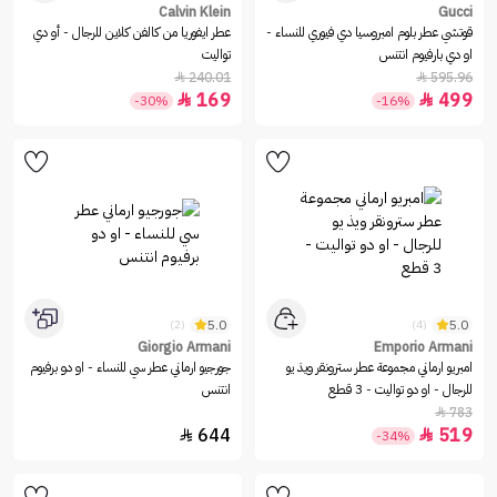
Calvin Klein
Gucci
قوتشي عطر بلوم امبروسيا دي فيوري للنساء -
عطر ايفوريا من كالفن كلاين للرجال - أو دي
او دي بارفيوم انتنس
تواليت
240.01
595.96


169
499


-30%
-16%
5.0
5.0
(2)
(4)
Giorgio Armani
Emporio Armani
امبريو ارماني مجموعة عطر سترونقر ويذ يو
جورجيو ارماني عطر سي للنساء - او دو برفيوم
للرجال - او دو تواليت - 3 قطع
انتنس
783

644
519


-34%