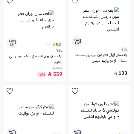
5.0
(1)
YSL
YSL
ايف سان لوران عطر مون باريس إنتستمنت
ايف سان لوران عطر ماي سلف للرجال - لي
للنساء - او دو برفيوم انتينس
بارفيوم
593

633

559

-6%