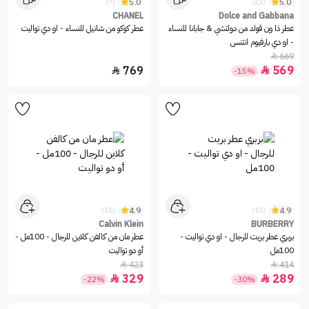
5.0
5.0
(7)
(23)
CHANEL
Dolce and Gabbana
عطر ذا ون قولد من دولتشي & جابانا للنساء
عطر كوكو من شانيل للنساء - او دي تواليت
- او دي بارفيوم انتنس
669

769
569


-15%
4.9
4.9
(15)
(15)
Calvin Klein
BURBERRY
بربري عطر بريت للرجال - او دي تواليت -
عطر مان من كالفن كلاين للرجال - 100مل -
100مل
أو دو تواليت
423
414


329
289


-22%
-30%