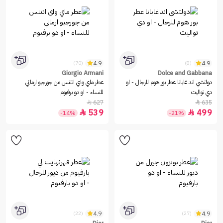
4.9
4.9
(70)
(8)
Giorgio Armani
Dolce and Gabbana
دولتشي اند غابانا عطر بور هوم للرجال - او
عطر ماي واي انتنس من جورجيو ارماني
دي تواليت
للنساء - او دو برفيوم
627
635


539
499


-14%
-21%
4.9
4.9
(22)
(27)