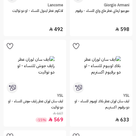
Lancome
Giorgio Armani
جورجيو ارماني عطر ماي واي للنساء - برفيوم
لانكوم عطر ايدول للنساء - او دو تواليت
492
598


YSL
YSL
ايف سان لوران عطر بلاك اوبيوم للنساء - او
ايف سان لوران عطر رايف جوش للنساء - او
دو برفيوم اكستريم
دو تواليت
667

569
633


-15%