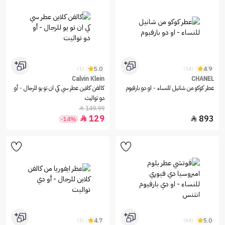
5.0
4.9
(1)
(14)
Calvin Klein
CHANEL
عطر كوكو من شانيل للنساء - او دو بارفيوم
كالفن كلاين عطر سي كي ان تو يو للرجال - أو
دو تواليت
149.99

129
893


-14%
4.7
5.0
(3)
(64)