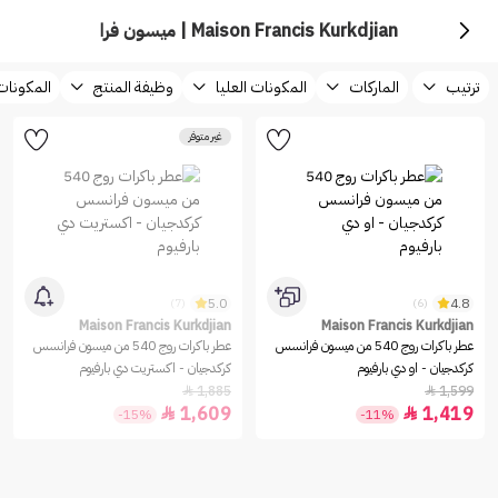
Maison Francis Kurkdjian | ميسون فرانسس كركدجيان
ترتيب
الماركات
المكونات العليا
وظيفة المنتج
المكونا
غير متوفر
5.0
4.8
(7)
(6)
Maison Francis Kurkdjian
Maison Francis Kurkdjian
عطر باكرات روج 540 من ميسون فرانسس
عطر باكرات روج 540 من ميسون فرانسس
كركدجيان - او دي بارفيوم
كركدجيان - اكستريت دي بارفيوم
1,885
1,599


1,609
1,419


-15%
-11%