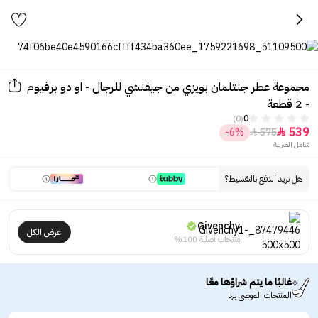
مجموعة عطر جنتلمان بويزي من جيفنشي للرجال - او دو برفيوم
- 2 قطعة
(0)
0
539
-6%
575


شامل الضريبة
هل تريد الدفع بالتقسيط؟
Givenchy
عرض الكل
منتجات أصلية 100%
غالبًا ما يتم شراؤها معًا
المنتجات الموصى بها