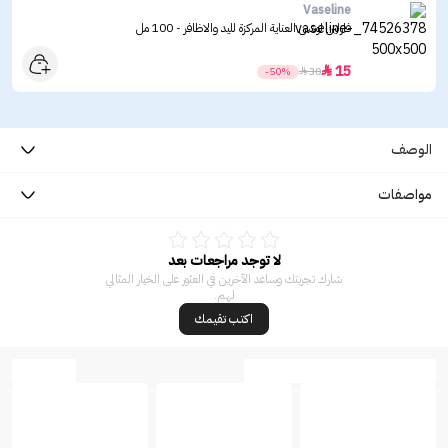
Vaseline
فازلين لوشن العناية المركزة لليد والاظافر - 100 مل
15

-50%

30
الوصف
مواصفات
لا توجد مراجعات بعد
شارك تجربتك وساعد الآخرين في العثور على الخيار المثالي
لهم.
اكتب تقيمك