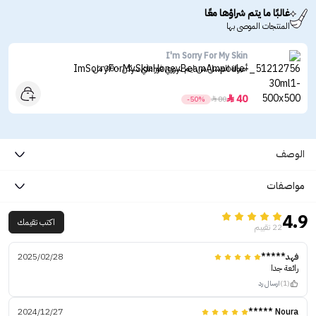
غالبًا ما يتم شراؤها معًا
المنتجات الموصى بها
I'm Sorry For My Skin
أمبولة العسل من ايم سوري فور ماي سكن - 30 مل
40

-50%

80
الوصف
مواصفات
4.9
اكتب تقيمك
22 تقييم
فهد*****
2025/02/28
رائعة جدا
(1)
ارسال رد
2024/12/27
Noura *****