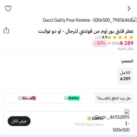
عطر قلتي بور اوم من قوتشي للرجال - او دو تواليت
(22)
4.9
289
-30%
415


شامل الضريبة
الحجم:
50مل
289

هل تريد الدفع بالتقسيط؟
Gucci
عرض الكل
منتجات أصلية 100%