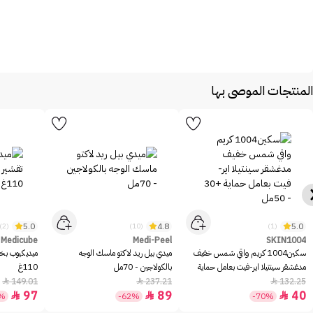
المنتجات الموصى بها
5.0
4.8
5.0
(2)
(10)
(1)
Medicube
Medi-Peel
SKIN1004
سكين1004 كريم واقي شمس خفيف
ميدي بيل ريد لاكتو ماسك الوجه
ميديكيوب بخا
مدغشقر سينتيلا اير-فيت بعامل حماية
بالكولاجين - 70مل
110غ
+30 - 50مل
149.01
237.21
132.25



97
89
40



5%
-62%
-70%