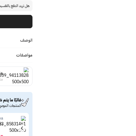
هل تريد الدفع بالتقسي
الوصف
مواصفات
is
منت
غالبًا ما يتم ش
المنتجات الموصى
ea
دكتور ال