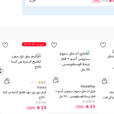
63

-38%

105
ينتهي بعد
16:02:53
4.9
(135)
Mary&May
Kenta
ماري اند ماي سيروم سيتروس أنشو +
ستيك
كريم بيبي دي سون لتفتيح البشرة من كينتا
فطر تريملا فوسيفورميس - 30 مل
سيلكي فيت
- 30ج
109.25

37.50

33

-70%
15

-60%