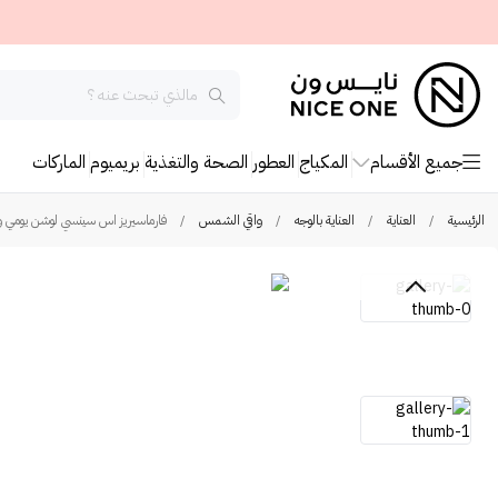
جميع الأقسام
المكياج
العطور
الصحة والتغذية
بريميوم
الماركات
الرئيسية
/
العناية
/
العناية بالوجه
/
واقي الشمس
/
فارماسيريز اس سينسي لوشن يومي واقي