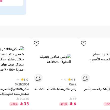
65
5.0
4.8
(3)
(13)
SKIN1004
Once
خ تقشير الجسم الأحمر -
ونس مناديل تنظيف الاحذية - 25قطعة
سكين1004 واقي شمس 
مدغشقر سنتيلا هايلو سيكا 
بعامل حماية +50 - 7جم
103.50
35


33
6


-68%
-83%
-3