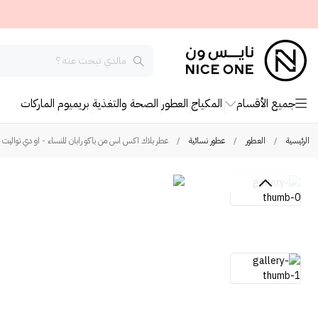
جميع الأقسام
المكياج
العطور
الصحة والتغذية
بريميوم
الماركات
الرئيسية
/
العطور
/
عطور نسائية
/
عطر بلاك اكس اس من باكو رابان للنساء - او دي تواليت