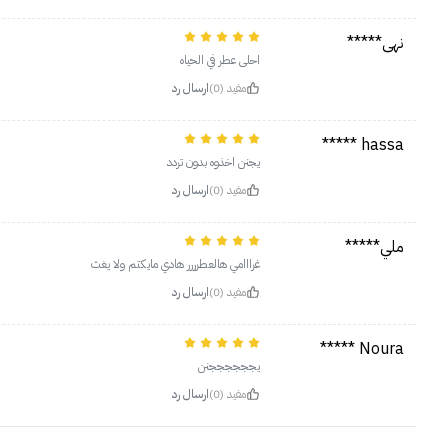
نهى*****
احلى عطر في الحياه
مفيد (0)
ارسال رد
hassa *****
يجنن اخذوه بدون تردد
مفيد (0)
ارسال رد
ملي*****
غرااامي هالعطرررر هادي مايكتم ولا يغث
مفيد (0)
ارسال رد
Noura *****
يججججججنن
مفيد (0)
ارسال رد