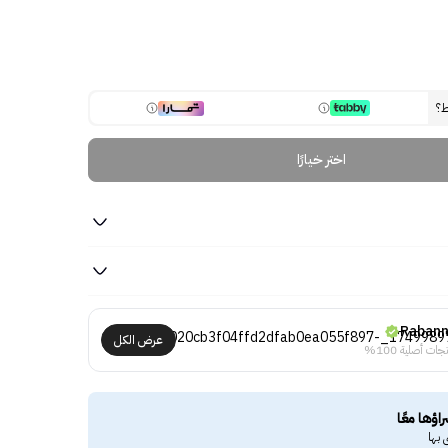
ط؟
اختر خيارًا
Raban
عرض الكل
جات أصلية 100%
راؤها معًا
 بها