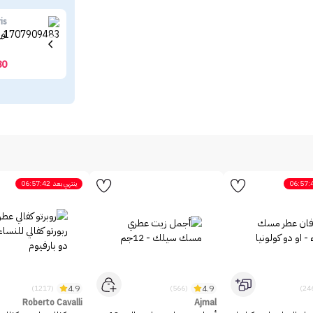
is
لور
80
06:57:
ينتهي بعد
06:57:42
4.9
4.9
(1217)
(566)
Roberto Cavalli
Ajmal