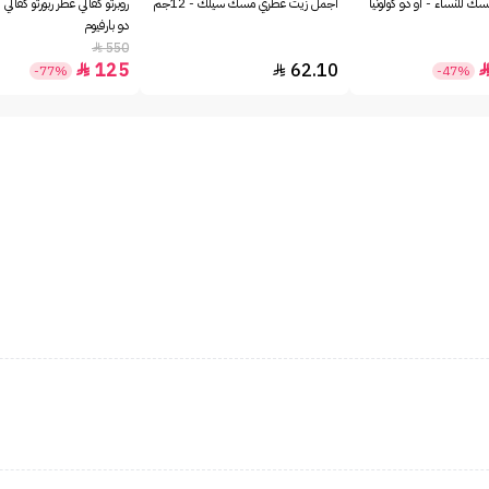
ك للنساء - او دو كولونيا
أجمل زيت عطري مسك سيلك - 12جم
روبرتو كفالي عطر ربورتو كفالي 
دو بارفيوم
550

125
62.10


-77%
-47%