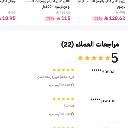
روبرتو كفالي عطر باراديسو للنساء - او دو
كالفن كلاين عطر اترنتي مومنت للنساء -
جوفان عطر مس
بارفيوم
او دي بارفيوم - 100مل
36
425.05
475



18.95
115
128.62



-73%
-73%
مراجعات العملاء (22)
5
Bashai*****
مررره حححلو مررررره ريحته تجنن
مفيد (0)
ارسال رد
jawahe*****
Great !
مفيد (0)
ارسال رد