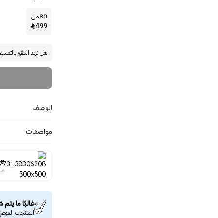
80مل
499

هل تريد الدفع بالتقسي
الوصف
مواصفات
ne
منت
غالبًا ما يتم ش
المنتجات الموصى