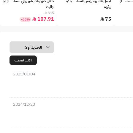
للنساء - او
أجمل عطر ريندروبس للنساء - او دو
كالفن كلاين عطر شير بيوتي للنساء - او دو
برفيوم
تواليت
315

107.91
75


-66%
اكتب تقيمك
2025/01/04
2024/12/23