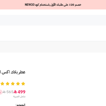
خصم 20٪ على طلبك الأول باستخدام كود NEW20
عطر بلاك اكس اس
5
499
565


%
شامل الضريبة
الحجم: