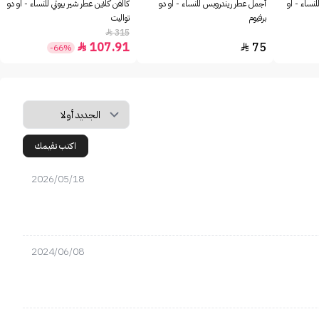
للنساء - او
أجمل عطر ريندروبس للنساء - او دو
كالفن كلاين عطر شير بيوتي للنساء - او دو
برفيوم
تواليت
315

107.91
75


-66%
اكتب تقيمك
2026/05/18
2024/06/08