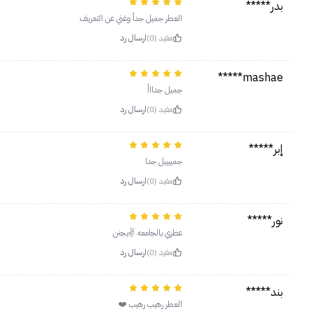
بدر*****
العطر جميل جداً وغني عن التعريف
مفيد (0)
ارسال رد
mashae*****
جميل جداااً
مفيد (0)
ارسال رد
إبر*****
جمييييل جدا
مفيد (0)
ارسال رد
نور*****
عطري بالجامعه ✌️يجنن
مفيد (0)
ارسال رد
بند*****
العطر رهيب رهيب ❤️