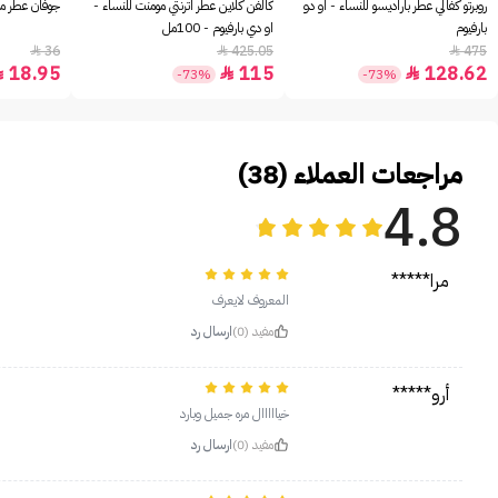
روبرتو كفالي عطر باراديسو للنساء - او دو
كالفن كلاين عطر اترنتي مومنت للنساء -
جوفان عطر مس
بارفيوم
او دي بارفيوم - 100مل
36
425.05
475



18.95
115
128.62



-73%
-73%
مراجعات العملاء (38)
4.8
مرا*****
المعروف لايعرف
مفيد (0)
ارسال رد
أرو*****
خيااااال مره جميل وبارد
مفيد (0)
ارسال رد