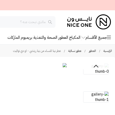
جميع الأقسام
المكياج
العطور
الصحة والتغذية
بريميوم
الماركات
الرئيسية
/
العطور
/
عطور نسائية
/
عطر نينا للنساء من نينا ريتشي - او دي تواليت