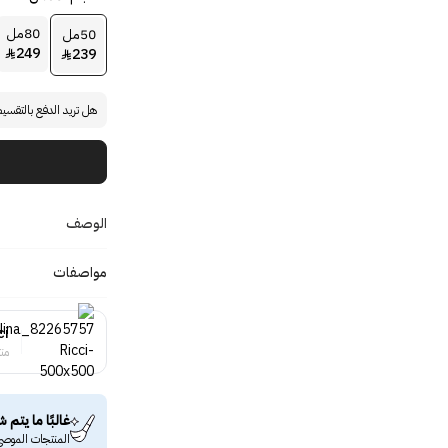
80مل
50مل
249
239


هل تريد الدفع بالتقسي
الوصف
مواصفات
ci
منت
غالبًا ما يتم ش
المنتجات الموصى