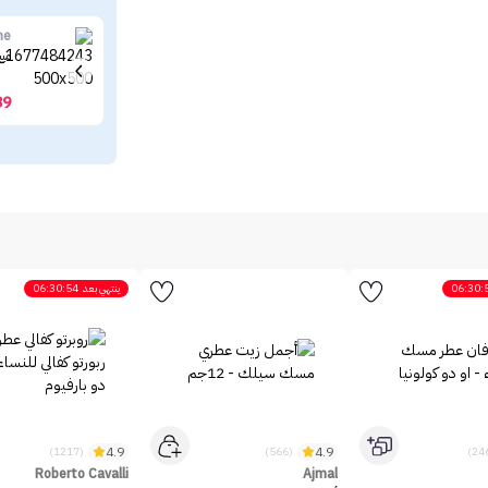
ne
ميب
39
06:30:
ينتهي بعد
06:30:54
4.9
4.9
(1217)
(566)
Roberto Cavalli
Ajmal