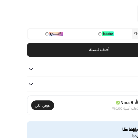
ط؟
أضف للسلة
Nina Ric
عرض الكل
جات أصلية 100%
راؤها معًا
 بها