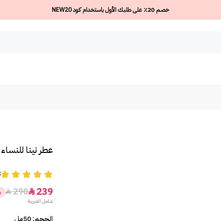
خصم 20٪ على طلبك الأول باستخدام كود NEW20
عطر نينا للنساء 
8
239
290


%
شامل الضريبة
الحجم: 50مل