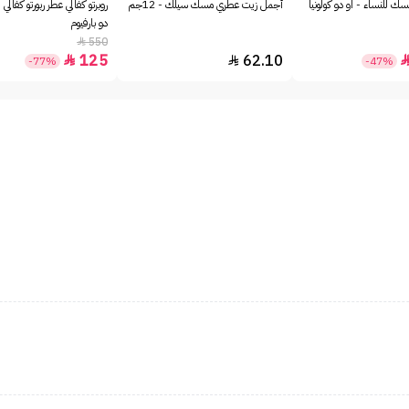
ك للنساء - او دو كولونيا
أجمل زيت عطري مسك سيلك - 12جم
روبرتو كفالي عطر ربورتو كفالي 
دو بارفيوم
550

125
62.10


-77%
-47%