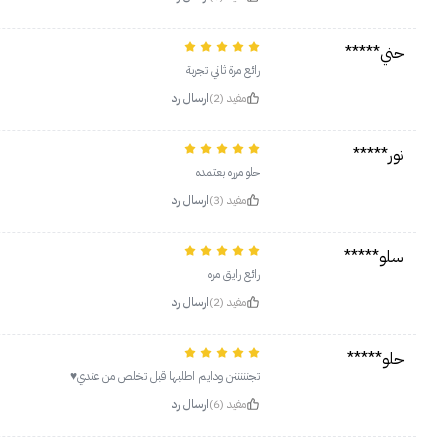
حني*****
رائع مرة ثاني تجربة
مفيد (2)
ارسال رد
نور*****
حلو مرره بعتمده
مفيد (3)
ارسال رد
سلو*****
رائع رايق مره
مفيد (2)
ارسال رد
حلو*****
تجنننننن ودايم اطلبها قبل تخلص من عندي♥️
مفيد (6)
ارسال رد