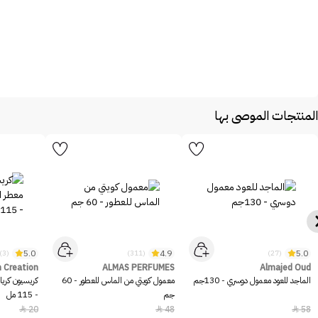
المنتجات الموصى بها
5.0
4.9
5.0
(3)
(311)
(27)
 Creation
ALMAS PERFUMES
Almajed Oud
الماجد للعود معمول دوسري - 130جم
معمول كويتي من الماس للعطور - 60
كريسيون كرياش
جم
- 115 مل
20
48
58


