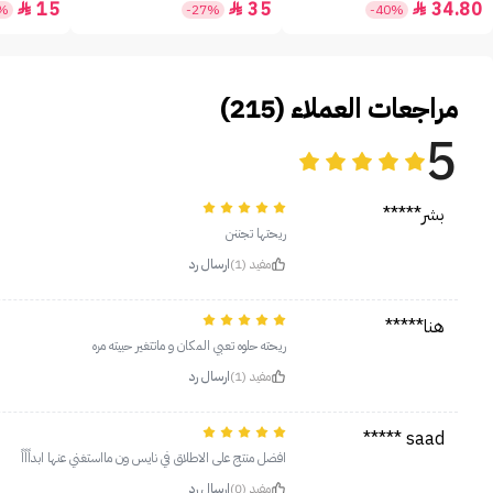
15
35
34.80



5%
-27%
-40%
مراجعات العملاء (215)
5
بشر*****
ريحتها تجننن
مفيد (1)
ارسال رد
هنا*****
ريحته حلوه تعبي المكان و ماتتغير حبيته مره
مفيد (1)
ارسال رد
saad *****
افضل منتج على الاطلاق في نايس ون مااستغني عنها ابداًاًاً
مفيد (0)
ارسال رد