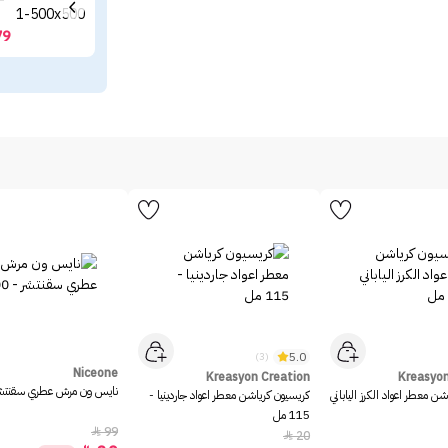
79
5.0
(3)
Niceone
Kreasyon Creation
Kreasyon
نايس ون مرش عطري سقنتشر - 0
ن معطر اعواد الكرز الياباني
كريسيون كرياشن معطر اعواد جاردينيا -
115 مل
99

20
