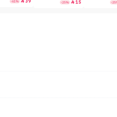
39

-61%
15

-25%
-2