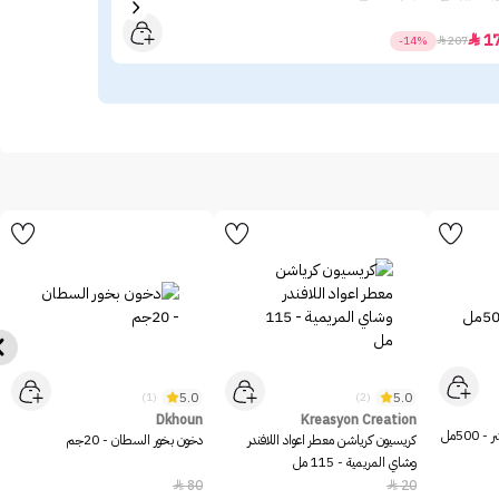
23
1

-14%

207
5.0
5.0
(1)
(2)
Dkhoun
Kreasyon Creation
50مل
كريسيون كرياشن معطر اعواد اللافندر
دخون بخور السطان - 20جم
وشاي المريمية - 115 مل
80
20

