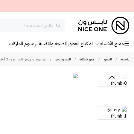
جميع الأقسام
المكياج
العطور
الصحة والتغذية
بريميوم
الماركات
الرئيسية
/
العطور
/
عطور نسائية
/
العود والبخور
/
عود مروكي ميني من نايس ون - 2 أوقية