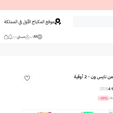
موقع المكياج الأول في المملكة
AR
حسابي
نايس ون - 2 أوقية
(215)
4.

-48%