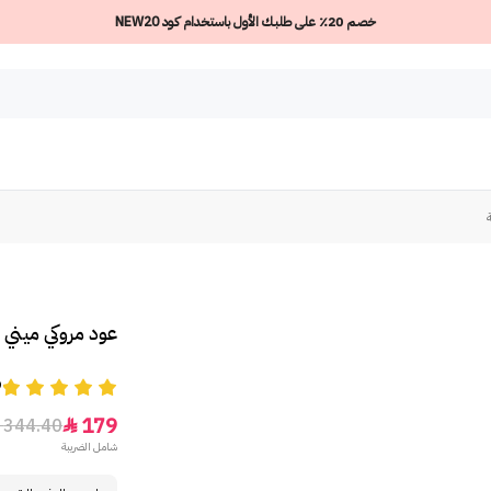
خصم 20٪ على طلبك الأول باستخدام كود NEW20
عود مروكي ميني من 
9
179
344.40

شامل الضريبة