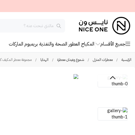
جميع الأقسام
المكياج
العطور
الصحة والتغذية
بريميوم
الماركات
الرئيسية
/
معطرات المنزل
/
شموع وعيدان معطرة
/
الهدايا
/
مجموعة معطر المكيف كليما ا