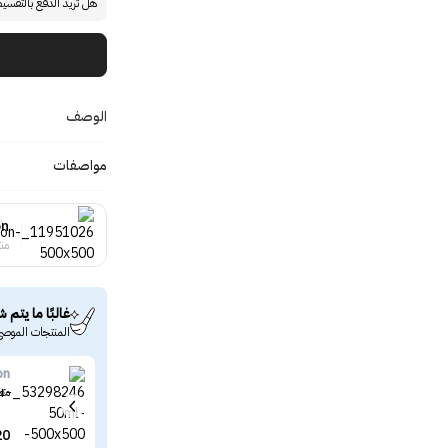
هل تريد الدفع بالتقسي
الوصف
مواصفات
on
منت
غالبًا ما يتم ش
المنتجات الموصى
on
معط
20