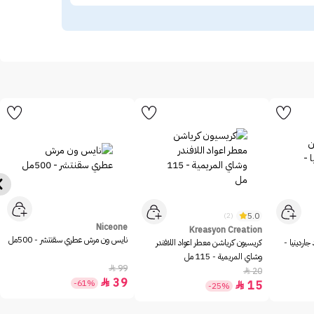
5.0
(2)
Niceone
Kreasyon Creation
نايس ون مرش عطري سقنتشر - 500مل
اردينيا -
كريسيون كرياشن معطر اعواد اللافندر
وشاي المريمية - 115 مل
99

20

39

-61%
15

-25%