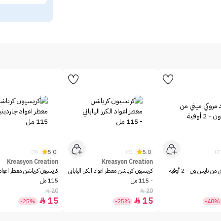
5.0
5.0
(3)
(3)
Kreasyon Creation
Kreasyon Creation
من نايس ون - 2 أوقية
كريسيون كرياشن معطر اعواد الكرز الياباني
كريسيون كرياشن معطر اعواد ج
- 115 مل
115 مل
20
20


15
15


-25%
-25%
-48%