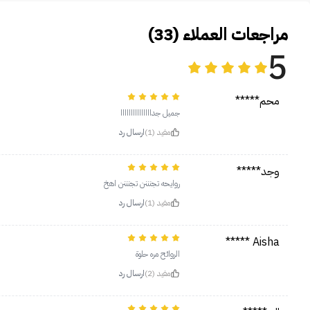
مراجعات العملاء (33)
5
محم*****
جميل جدااااااااااااااا
مفيد (1)
ارسال رد
وجد*****
روايحه تجنننن تجنننن اهخ
مفيد (1)
ارسال رد
Aisha *****
الروائح مره حلوة
مفيد (2)
ارسال رد