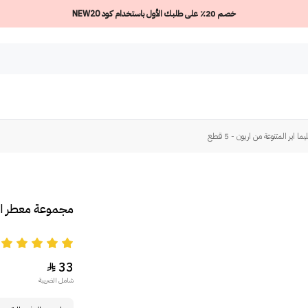
خصم 20٪ على طلبك الأول باستخدام كود NEW20
ير المتنوعة من اريون - 5 قطع
مجموعة معطر المكي
5
33

شامل الضريبة