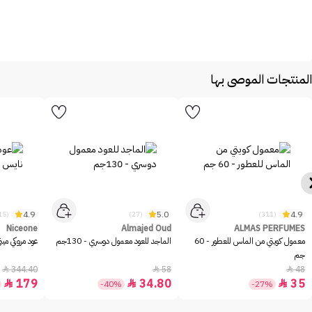
المنتجات الموصى بها
4.9
5.0
4.9
(215)
(27)
(311)
Niceone
Almajed Oud
ALMAS PERFUMES
معمول كويتي من الماس للعطور - 60
الماجد للعود معمول دوسري - 130جم
عود مروكي ميني 
جم
344.40
58
48



179
34.80
35



-40%
-27%