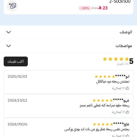
23

-50%

46
الوصف
مواصفات
5
اكتب تقيمك
46 تقييم
انو*****
2025/02/03
تجننننن ريحته مره خياللللل
(0)
ارسال رد
عهو*****
2024/10/12
ريحته حلوه صراحه كنه عطررر ناعم مميز
(0)
ارسال رد
عائ*****
2024/09/26
يجنننن نفس ريحة عطر روز من باث اند بودي وركس
(0)
ارسال رد