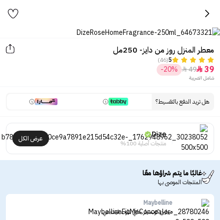
معطر المنزل روز من دايز- 250مل
(46)
5
39
-20%
49


شامل الضريبة
هل تريد الدفع بالتقسيط؟
Dize
عرض الكل
منتجات أصلية 100%
غالبًا ما يتم شراؤها معًا
المنتجات الموصى بها
Maybelline
ميبلين كونسيلر خافي عيوب فيت مي