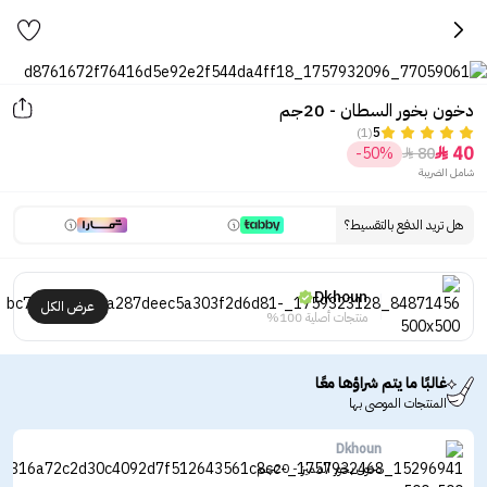
دخون بخور السطان - 20جم
(1)
5
40
-50%
80


شامل الضريبة
هل تريد الدفع بالتقسيط؟
Dkhoun
عرض الكل
منتجات أصلية 100%
غالبًا ما يتم شراؤها معًا
المنتجات الموصى بها
Dkhoun
دخون بخور المميز - 20جم