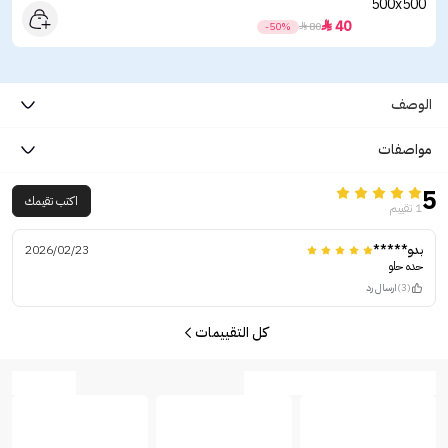
40

-50%

80
الوصف
مواصفات
5
اكتب تقيمك
1 تقييم
بدو*****
2026/02/23
حده حلو
(3)
ارسال رد
كل التقييمات