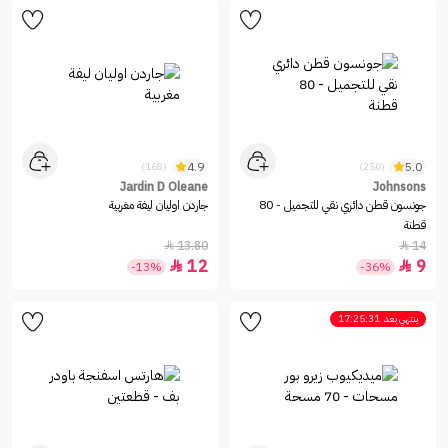
4.9
5.0
(168)
(250)
Jardin D Oleane
Johnsons
جونسون قطن دائري نقي للتجميل - 80
جاردن اوليان ليفة مغربية
قطنة
13.80
14


12
9


-13%
-36%
ينتهي بعد
17:25:31