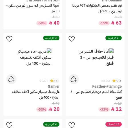
I'm Sorry For My Skin
The Ordinary
تونر مقشر بحمض الجليكوليك 7% من ذا
أمبولة العسل من ايم سوري فور ماي سكن -
اورديناري - 240مل
30 مل
80
78


40
63


-50%
-19%
الأكثر شهرة
الأكثر شهرة
5.0
5.0
(3927)
(4656)
Garnier
Feather-Flamingo
أداة حلاقة الشعر من فيذر فلامينجو اس - 3
غارنييه ماء ميسيلار سكين اكتف لتنظيف
قطع
البشرة - 400مل
40
18


20
12


-50%
-33%
1+1 مجانا
الأكثر شهرة