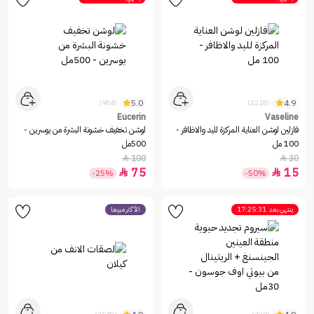
5.0
4.9
(984)
(2218)
Eucerin
Vaseline
فازلين لوشن العناية المركزة لليد والاظافر -
لوشن تخفيف خشونة البشرة من يوسرين -
100 مل
500مل
100
30


75
15


-25%
-50%
ينتهي بعد
17:25:31
الأكثر مبيعاً