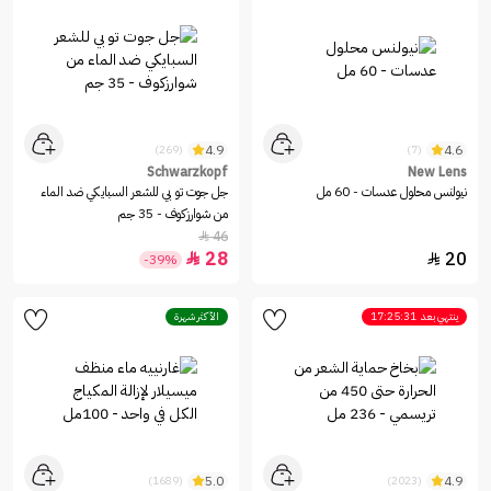
4.9
4.6
(269)
(7)
Schwarzkopf
New Lens
نيولنس محلول عدسات - 60 مل
جل جوت تو بي للشعر السبايكي ضد الماء
من شوارزكوف - 35 جم
46

28
20


-39%
ينتهي بعد
17:25:31
الأكثر شهرة
5.0
4.9
(1689)
(2023)