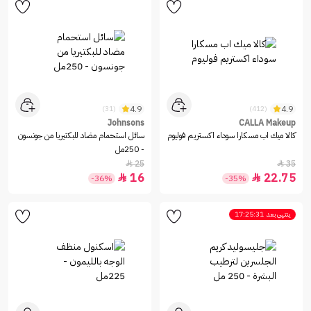
4.9
4.9
(31)
(412)
Johnsons
CALLA Makeup
كالا ميك اب مسكارا سوداء اكستريم فوليوم
سائل استحمام مضاد للبكتيريا من جونسون
- 250مل
25
35


16
22.75


-36%
-35%
ينتهي بعد
17:25:31