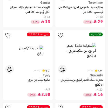
Garnier
Tresemme
بخاخ حماية الشعر من الحرارة حتى 450 من
غارنييه ماء منظف ميسيلار لإزالة المكياج
تريسمي - 236 مل
الكل في واحد - 100مل
15
40


13
29


-13%
-27%
الأكثر شهرة
ينتهي بعد
17:25:31
4.9
4.9
(2572)
(923)
Pyary
Skinlarity
شفرات حلاقة الشعر الوبري من سكينلاريتي -
صابونة كركم من بياري
3 قطع
7
23


3.58
16


-49%
-30%
ينتهي بعد
17:25:31
ينتهي بعد
17:25:31