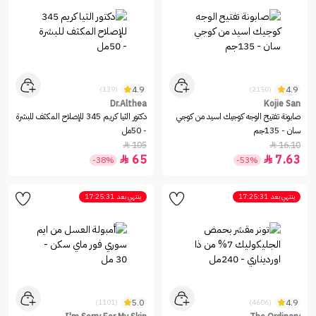
4.9
4.9
(139)
(2150)
Dr.Althea
Kojie San
صابونة تفتيح الوجه كوجيك اسيد من كوجي
دكتور الثيا كريم 345 للإصلاح المكثف للبشرة
سان - 135جم
- 50مل
105
16.10


65
7.63


-38%
-53%
ينتهي بعد
17:25:31
ينتهي بعد
17:25:31
5.0
4.9
(1101)
(4606)