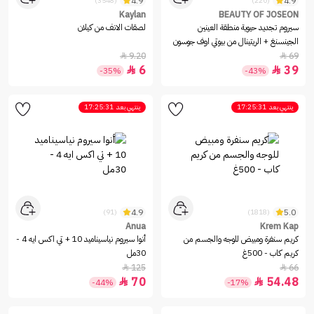
4.9
4.9
(3548)
(220)
Kaylan
BEAUTY OF JOSEON
سيروم تجديد حيوية منطقة العينين
لصقات الانف من كيلان
الجينسنغ + الريتينال من بيوتي اوف جوسون
- 30مل
9.20
69


6
39


-35%
-43%
ينتهي بعد
17:25:31
ينتهي بعد
17:25:31
4.9
5.0
(91)
(1818)
Anua
Krem Kap
كريم سنفرة ومبيض للوجه والجسم من
أنوا سيروم نياسيناميد 10 + تي اكس ايه 4 -
كريم كاب - 500غ
30مل
125
66


70
54.48


-44%
-17%