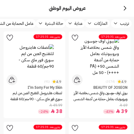
عروض اليوم الوطني
ترتيب
الماركات
عناية
حالة البشرة
عامل الحماية من ا
ينتهي بعد
17:25:31
ينتهي بعد
17:25:31
4.9
4.9
(91)
(3174)
I'm Sorry For My Skin
BEAUTY OF JOSEON
بيوتي اوف جوسون واقي شمس بخلاصة الأرز
لصقات هايدروجل للتفتيح العين من ايم
وبروبيوتيك بعامل حماية من أشعة الشمس
سوري فور ماي سكن - 90جم/60 قطعة
49.99
69


38
39


-24%
-43%
ينتهي بعد
17:25:31
ينتهي بعد
17:25:31