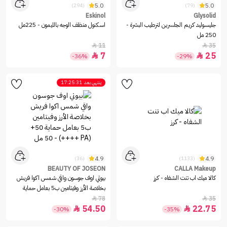
5.0
5.0
(294)
(79)
Eskinol
Glysolid
جليسوليد كريم الجلسرين لترطيب البشرة -
اسكنول منظف الوجه بالليمون - 225مل
250 مل
11
35


7
25


-36%
-29%
ينتهي بعد
17:25:31
4.9
4.9
(36)
(1133)
BEAUTY OF JOSEON
CALLA Makeup
كالا ميك اب تنت الشفاه - كرز
بيوتي اوف جوسون واقي شمس اكوا فريش
بخلاصة الأرز وفيتامين ب5 بعامل حماية
78
35


54.50
22.75


-30%
-35%