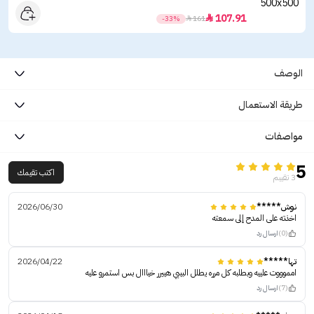
107.91

-33%

161
الوصف
طريقة الاستعمال
مواصفات
5
اكتب تقيمك
3 تقييم
نوش*****
2026/06/30
اخذته على المدح إلى سمعته
(0)
ارسال رد
تها*****
2026/04/22
امموووت علييه وبطلبه كل مرره يطلل البيبي هييرر خيااال بس استمرو عليه
(7)
ارسال رد