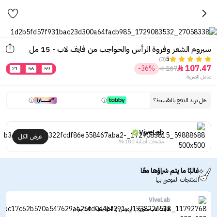
سيروم الشعر وفروة الرأس والحواجب من فايف لاب - 15 مل
(3)
5
107.47
-36%
167


21
:
56
:
59
شامل الضريبة
هل تريد الدفع بالتقسيط؟
ViveLab
عرض الكل
منتجات أصلية 100%
غالبًا ما يتم شراؤها معًا
المنتجات الموصى بها
ViveLab
فايف لاب سيروم الرموش والحواجب - 10 جرام