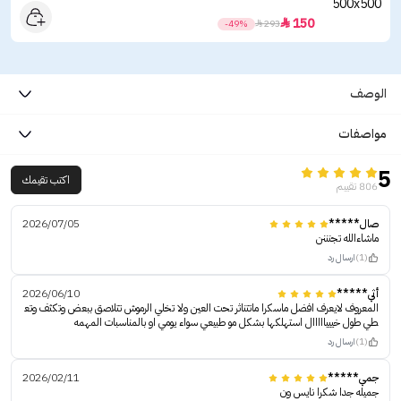
150

-49%

293
الوصف
مواصفات
5
اكتب تقيمك
806 تقييم
صال*****
2026/07/05
ماشاءالله تجنننن
(1)
ارسال رد
أثي*****
2026/06/10
المعروف لايعرف افضل ماسكرا ماتتناثر تحت العين ولا تخلي الرموش تتلاصق ببعض وتكثف وتع
طي طول خيييااااال استهلكها بشكل مو طبيعي سواء يومي او بالمناسبات المهمه
(1)
ارسال رد
جمي*****
2026/02/11
جميله جدا شكرا نايس ون