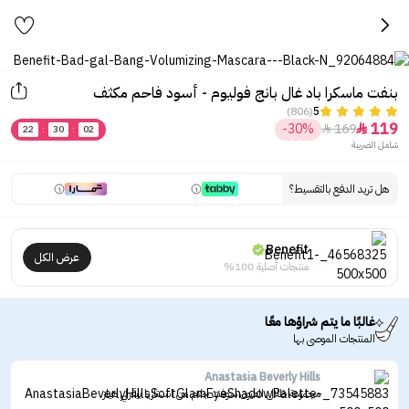
بنفت ماسكرا باد غال بانج فوليوم - أسود فاحم مكثف
(806)
5
119
-30%
169


22
:
30
:
02
شامل الضريبة
هل تريد الدفع بالتقسيط؟
Benefit
عرض الكل
منتجات أصلية 100%
غالبًا ما يتم شراؤها معًا
المنتجات الموصى بها
Anastasia Beverly Hills
مجموعة ظلال العيون سوفت جلام من انستازيا بيڤرلي هيلز