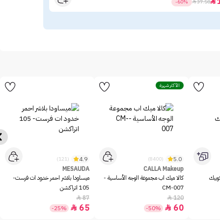
20

-60%

37.50
الأكثر شهرة
4.9
5.0
(121)
(8400)
MESAUDA
CALLA Makeup
وبيك
كالا ميك اب مجموعة الوجه الأساسية -
ميساودا بلاشر احمر خدود ات فرست-
CM-007
105 اتراكشن
87
120


65
60


-25%
-50%