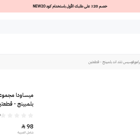
خصم 20٪ على طلبك الأول باستخدام كود NEW20
مورفوسيس تنتد اند بلمبينج - قطعتين
ميساودا مجموعة
بلمبينج - قطعتي
0
98

شامل الضريبة