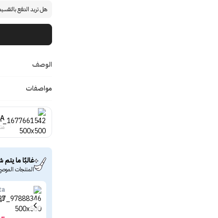
هل تريد الدفع بالتقسي
الوصف
مواصفات
A
منت
غالبًا ما يتم ش
المنتجات الموصى
ta
كري