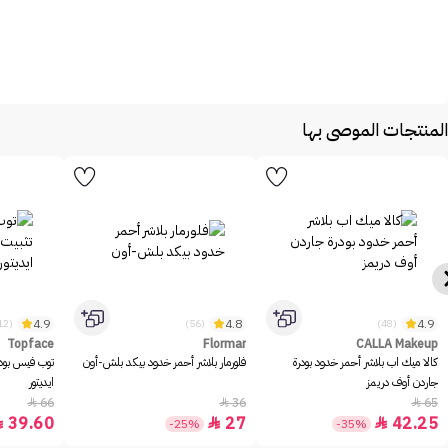
المنتجات الموصى بها
4.9
4.8
4.9
(1312)
(56)
(48)
Topface
Flormar
CALLA Makeup
كالا ميك اب بلاشر أحمر خدود بودرة
فلورمار بلاشر أحمر خدود بيكد بلش-أون
توب فيس بود
جاردن أوف دريمز
ايديتور
66
36
65



39.60
27
42.25



-25%
-35%