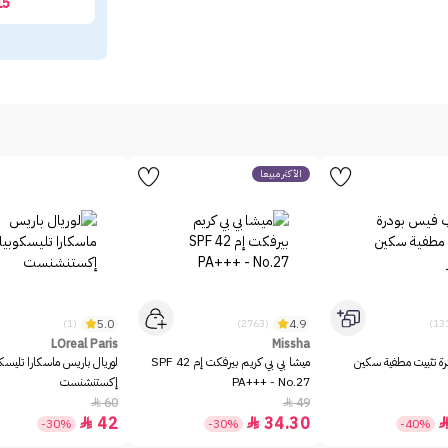
15
الأكثر مبيعاً
5.0
4.9
(1)
(2763)
LOreal Paris
Missha
رة تثبيت مطفية سكين
ميشا بي بي كريم بيرفكت إم SPF 42
لوريال باريس ماسكارا تليسك
PA+++ - No.27
إكستنشنست
60
49


42
34.30


-30%
-30%
-40%