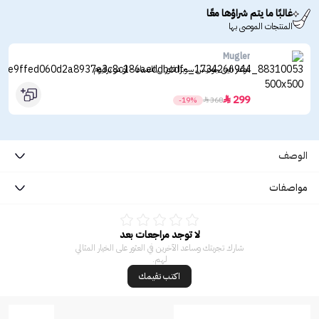
غالبًا ما يتم شراؤها معًا
المنتجات الموصى بها
Mugler
موغلر الين جوديس سوبرا فلورال للنساء - او دو برفيوم
299

-19%

368
الوصف
مواصفات
لا توجد مراجعات بعد
شارك تجربتك وساعد الآخرين في العثور على الخيار المثالي
لهم.
اكتب تقيمك