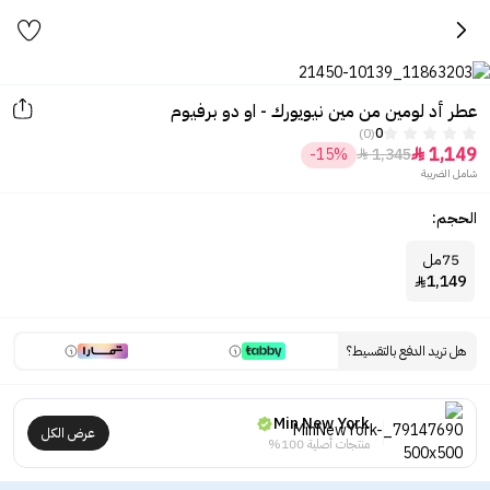
عطر أد لومين من مين نيويورك - او دو برفيوم
(0)
0
1,149
-15%
1,345


شامل الضريبة
الحجم:
75مل
1,149

هل تريد الدفع بالتقسيط؟
Min New York
عرض الكل
منتجات أصلية 100%