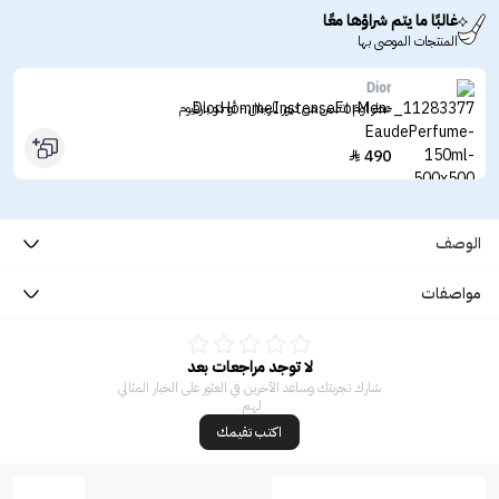
غالبًا ما يتم شراؤها معًا
المنتجات الموصى بها
Dior
عطر اوم انتنس من ديور للرجال - أو دو بارفيوم
490

الوصف
مواصفات
لا توجد مراجعات بعد
شارك تجربتك وساعد الآخرين في العثور على الخيار المثالي
لهم.
اكتب تقيمك