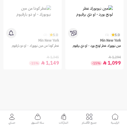
5.0
5.0
(2)
(1)
Min New York
Min New York
مين نيويورك عطر لونج بورد - او دي برفيوم
عطر كودا من مين نيويورك - او دو بارفيوم
1,345
1,294


1,149
1,099


-15%
-15%
الرئيسية
جميع الأقسام
الماركات
سلة التسوق
حسابي