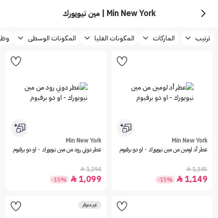
Min New York | مين نيويورك
ترتيب
الماركات
المكونات العليا
المكونات الوسطى
وظيف
Min New York
Min New York
عطر أد لومين من مين نيويورك - او دو برفيوم
عطر دوني رود من مين نيويورك - او دو برفيوم
1,294
1,345


1,099
1,149


-15%
-15%
غير متوفر