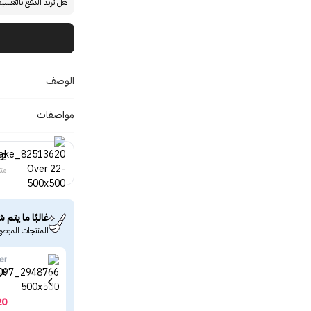
هل تريد الدفع بالتقسي
الوصف
مواصفات
22
منت
غالبًا ما يتم ش
المنتجات الموصى
er
غار
20