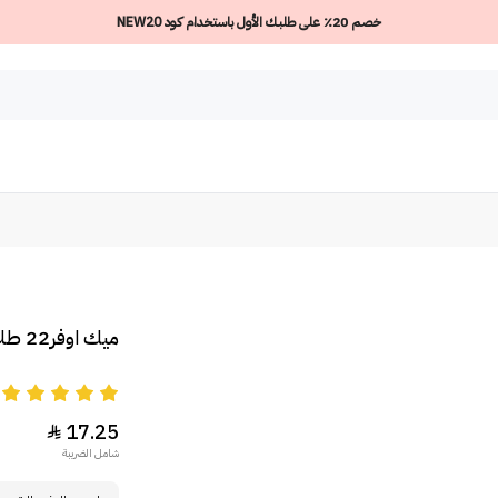
خصم 20٪ على طلبك الأول باستخدام كود NEW20
ميك اوفر22 طلاء اظافر بيست ون - NP023
5
17.25

شامل الضريبة