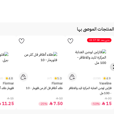
المنتجات الموصى بها
ينتهي بعد
03:57:58
4.8
5.0
4.9
(12)
(67)
(2218)
Flormar
Flormar
Vaseline
فازلين لوشن العناية المركزة لليد والاظافر
طلاء أظافر فل كلر من فلورمار - 10
فلورمار طلاء أ
- 100 مل
15
10
30



11.25
7.50
15



-25%
-50%