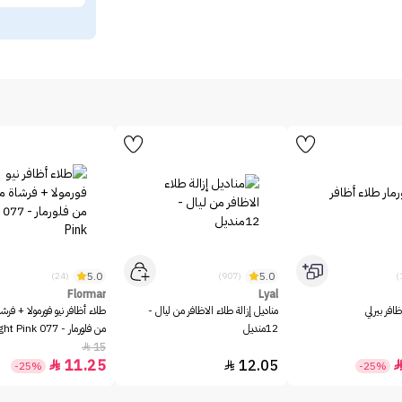
5.0
5.0
(24)
(907)
Flormar
Lyal
ظافر بيرلي
مناديل إزالة طلاء الاظافر من ليال -
طلاء أظافر نيو فورمولا + فر
12منديل
من فلورمار - 077 Light Pink
15

11.25
12.05


-25%
-25%