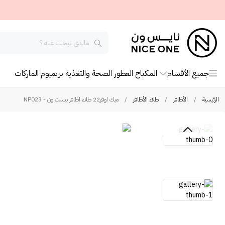
جميع الأقسام
المكياج
العطور
الصحة والتغذية
بريميوم
الماركات
الرئيسية
/
الأظافر
/
طلاء الأظافر
/
ميك اوفر22 طلاء اظافر بيست ون - NP023