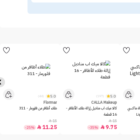
5.0
5.0
(44)
(197)
Flormar
CALLA Makeup
شاة ماكسي
كالا ميك اب مناديل إزالة طلاء الأظافر -
طلاء أظافر من فلورمار - 311
16 قطعة
15
15


11.25
9.75


-25%
-35%