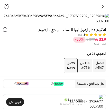
لانكوم عطر ايدول اورا للنساء - او دي بارفيوم
(61)
5
319
-20%
399


شامل الضريبة
الحجم: 25مل
50مل
100مل
25مل
756
547
319



هل تريد الدفع بالتقسيط؟
Lancome
عرض الكل
منتجات أصلية 100%