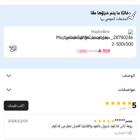
غالبًا ما يتم شراؤها معًا
المنتجات الموصى بها
Maybelline
ميبلين كونسيلر خافي عيوب فيت مي
319

-20%

399
الوصف
مواصفات
5
اكتب تقيمك
61 تقييم
محم*****
2024/12/03
روعة لكن لانكوم ايدول بالعود والفانيليا افضل عطر من لانكوم
(2)
ارسال رد