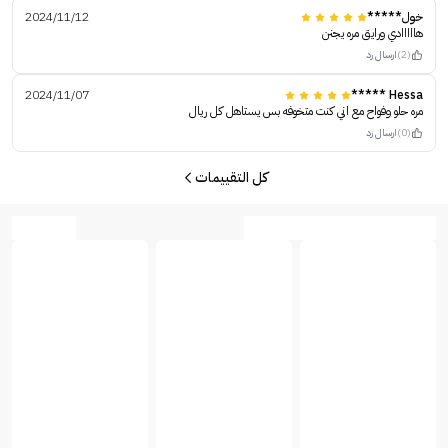
خول*****
2024/11/12
هااااادي ورايق مره يجنن
(2)
ارسال رد
2024/11/07
Hessa *****
مره حلو وفواح مع اني كنت متخوفه بس يستاهل كل ريال
(0)
ارسال رد
كل التقييمات