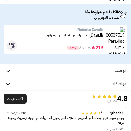
غالبًا ما يتم شراؤها معًا
المنتجات الموصى بها
Roberto Cavalli
روبرتو كفالي عطر باراديسو للنساء - او دو بارفيوم
219

-59%

535.97
الوصف
مواصفات
4.8
اكتب تقيمك
24 تقييم
2024/12/30
ghadah*****
يجنن سويتي على انوثه كذا مو السويتي المزعج،، اللي يحبون العطورات اللي جايه ع سويت بيحبونه
مرهه
(1)
ارسال رد