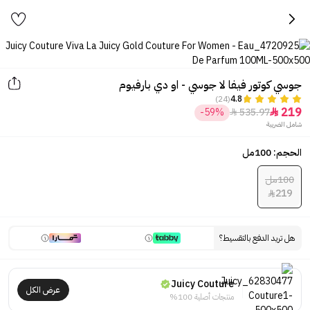
جوسي كوتور فيفا لا جوسي - او دي بارفيوم
(24)
4.8
219
-59%
535.97


شامل الضريبة
الحجم: 100مل
100مل
219

هل تريد الدفع بالتقسيط؟
Juicy Couture
عرض الكل
منتجات أصلية 100%