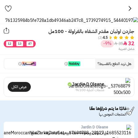
جاردن اوليان مقشر الشفاه بالفراولة - 100مل
(2)
4.5
32
-9%
35


12
:
13
:
47
شامل الضريبة
هل تريد الدفع بالتقسيط؟
Jardin D Oleane
عرض الكل
منتجات أصلية 100%
غالبًا ما يتم شراؤها معًا
المنتجات الموصى بها
Jardin D Oleane
جاردن اوليان مجموعة العناية المغربية بالنيلة الزرقاء - 7 قطع