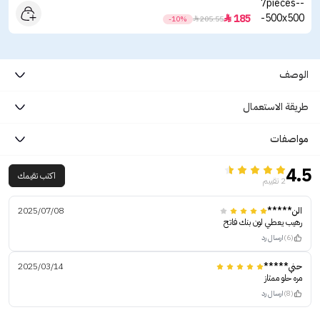
185

-10%

205.55
الوصف
طريقة الاستعمال
مواصفات
4.5
اكتب تقيمك
2 تقييم
الن*****
2025/07/08
رهيب يعطي لون بنك فاتح
(6)
ارسال رد
حني*****
2025/03/14
مره حلو ممتاز
(8)
ارسال رد