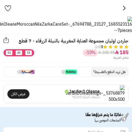
جاردن اوليان مجموعة العناية المغربية بالنيلة الزرقاء - 7 قطع
(18)
5
185
-10%
205.55


11
:
43
:
51
شامل الضريبة
هل تريد الدفع بالتقسيط؟
Jardin D Oleane
عرض الكل
منتجات أصلية 100%
غالبًا ما يتم شراؤها معًا
المنتجات الموصى بها