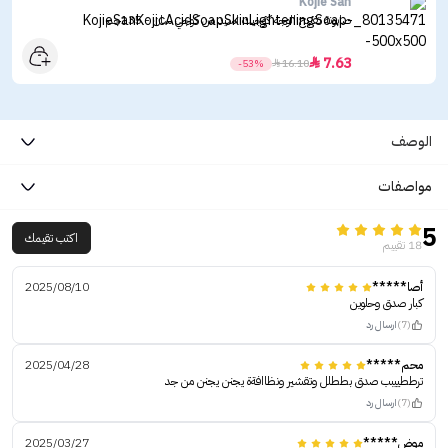
Kojie San
صابونة تفتيح الوجه كوجيك اسيد من كوجي سان - 135جم
7.63

-53%

16.10
الوصف
مواصفات
5
اكتب تقيمك
18 تقييم
أصا*****
2025/08/10
كبار صدق وحلوين
(7)
ارسال رد
محم*****
2025/04/28
ترططييبب صدق بططلل وتقشير ونظاافةة يجنن يجنن من جد
(7)
ارسال رد
موض*****
2025/03/27