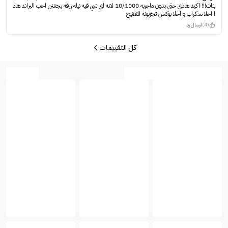
بنات!!! اكيد هاذي حتى بدون ماجربه 10/1000 لانه اي شي فيه نيله زرقه يجنننن احب البراند هاذ
ا احلا سكراب و احلا بوكس تجرّبونه للتفتيح
(4)
ارسال رد
كل التقييمات