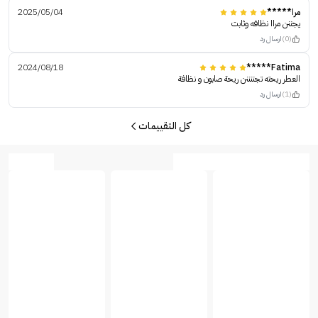
مرا*****
2025/05/04
يجننن مراا نظافه وثابت
(0)
ارسال رد
2024/08/18
Fatima*****
العطر ريحته تجننننن ريحة صابون و نظافة
(1)
ارسال رد
كل التقييمات