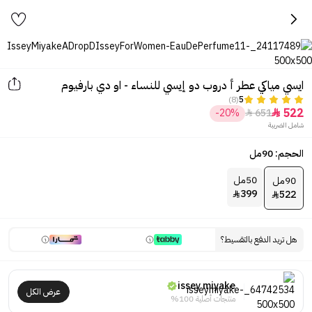
ايسي مياكي عطر أ دروب دو إيسي للنساء - او دي بارفيوم
(8)
5
522
-20%
651


شامل الضريبة
الحجم: 90مل
50مل
90مل
399
522


هل تريد الدفع بالتقسيط؟
issey miyake
عرض الكل
منتجات أصلية 100%