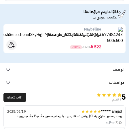
غالبًا ما يتم شراؤها معًا
المنتجات الموصى بها
Maybelline
ميبلين لاش سينسيشنال سكاي هاي ماسكارا
522

-20%

651
الوصف
مواصفات
5
اكتب تقيمك
8 تقييم
2025/05/19
amjad *****
ريحة ياسمين مدري ليه الكل يقول نظافة بس انها ريحة ياسمين جدًا جدًا جدًا جميييييلة
(1)
ارسال رد