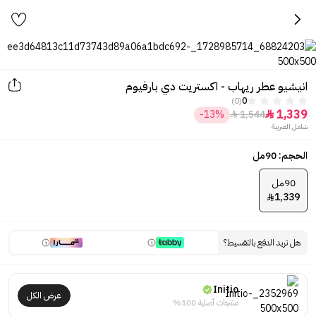
انيشيو عطر ريهاب - اكستريت دي بارفيوم
(0)
0
1,339
-13%
1,544


شامل الضريبة
الحجم: 90مل
90مل
1,339

هل تريد الدفع بالتقسيط؟
Initio
عرض الكل
منتجات أصلية 100%