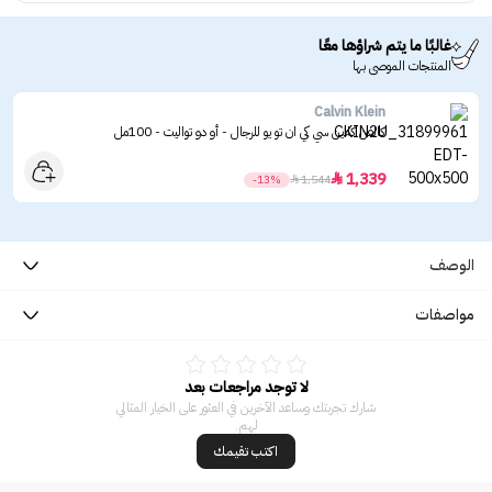
غالبًا ما يتم شراؤها معًا
المنتجات الموصى بها
Calvin Klein
كالفن كلاين سي كي ان تو يو للرجال - أو دو تواليت - 100مل
1,339

-13%

1,544
الوصف
مواصفات
لا توجد مراجعات بعد
شارك تجربتك وساعد الآخرين في العثور على الخيار المثالي
لهم.
اكتب تقيمك