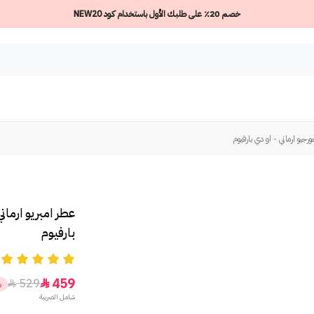
خصم 20٪ على طلبك الأول باستخدام كود NEW20
رجيو ارماني - او دي بارفيوم
عطر امبريو ارمان
بارفيوم
5
459
529


%
شامل الضريبة