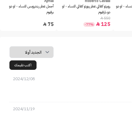
Ajmal
Roberto Cavalli
نساء - او دو
روبرتو كفالي عطر ربورتو كفالي للنساء - او
أجمل عطر ريندروبس للنساء - او دو
دو بارفيوم
برفيوم
550

75
125


-77%
اكتب تقيمك
2024/12/08
2024/11/19