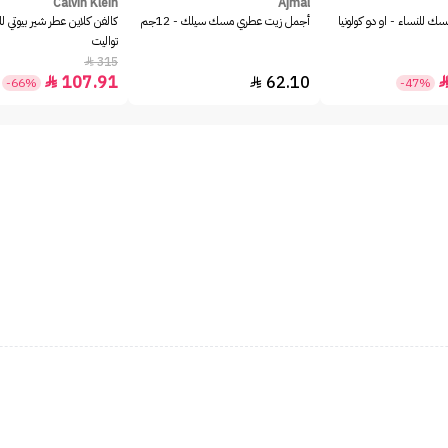
Calvin Klein
Ajmal
ك للنساء - او دو كولونيا
أجمل زيت عطري مسك سيلك - 12جم
كالفن كلاين عطر شير بيوتي لل
تواليت
315

107.91
62.10


-66%
-47%