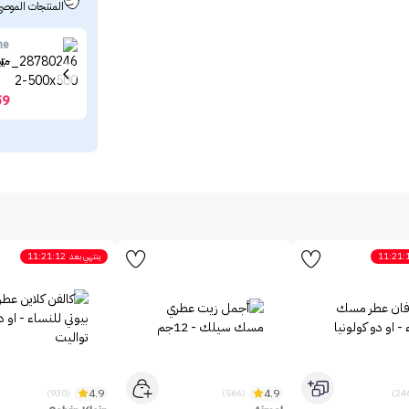
المنتجات الموصى
ne
ميب
59
11:21:
ينتهي بعد
11:21:12
4.9
4.9
(930)
(566)