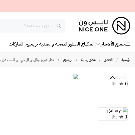
جميع الأقسام
المكياج
العطور
الصحة والتغذية
بريميوم
الماركات
الرئيسية
/
العطور
/
عطور رجالية
/
بريميوم
/
عطر امبريو ارماني لي ال شي الي للنساء من جو