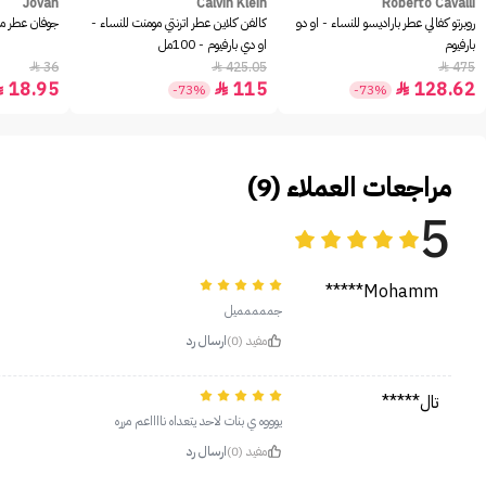
Jovan
Calvin Klein
Roberto Cavalli
روبرتو كفالي عطر باراديسو للنساء - او دو
كالفن كلاين عطر اترنتي مومنت للنساء -
جوفان عطر مس
بارفيوم
او دي بارفيوم - 100مل
36
425.05
475



18.95
115
128.62



-73%
-73%
مراجعات العملاء (9)
5
Mohamm*****
جممممميل
مفيد (0)
ارسال رد
تال*****
يوووه ي بنات لاحد يتعداه نااااعم مرره
مفيد (0)
ارسال رد