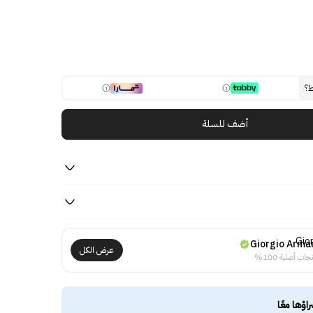
ط؟
أضف للسلة
Giorgio Arma
عرض الكل
جات أصلية 100%
راؤها معًا