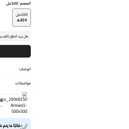
الحجم: 100مل
100مل
459

هل تريد الدفع بالتقسي
الوصف
مواصفات
ni
منت
غالبًا ما يتم ش