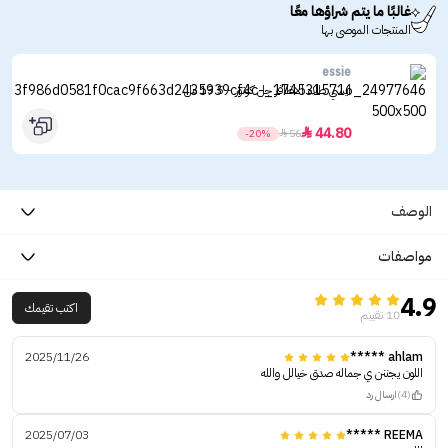
غالبًا ما يتم شراؤها معًا
المنتجات الموصى بها
essie
ايسي طلاء الاظافر جل كوتور - 13.5 مل
44.80

-20%

56
الوصف
مواصفات
4.9
اكتب تقيمك
10 تقييم
2025/11/26
ahlam *****
اللون يجننن ي جماله صدق خيالل والله
(4)
ارسال رد
2025/07/03
REEMA *****