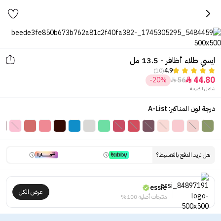
ايسي طلاء أظافر - 13.5 مل
(10)
4.9
44.80
-20%
56


شامل الضريبة
درجة لون المناكير: A-List
هل تريد الدفع بالتقسيط؟
essie
عرض الكل
منتجات أصلية 100%