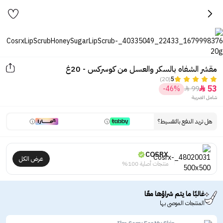
مقشر الشفاه بالسكر والعسل من كوسركس - 20غ
(20)
5
53
-46%
99


شامل الضريبة
هل تريد الدفع بالتقسيط؟
COSRX
عرض الكل
منتجات أصلية 100%
غالبًا ما يتم شراؤها معًا
المنتجات الموصى بها