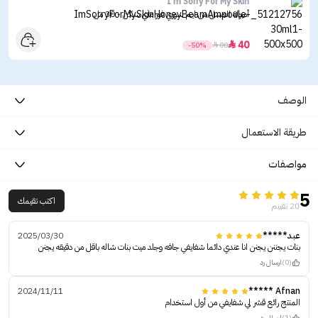
I'm Sorry For My Skin
أمبولة العسل من ايم سوري فور ماي سكن - 30 مل
40

-50%

80
الوصف
طريقة الاستعمال
مواصفات
5
اكتب تقيمك
20 تقييم
عبد*****
2025/03/30
بنات يجننن يجنن انا عندي دائما شفايفي جافه وجلد ميت بنات شاله باقل من دقيقه يجنن
(0)
ارسال رد
2024/11/11
Afnan *****
المنتج رائع قشر لي شفايفي من أول استخدام
(1)
ارسال رد