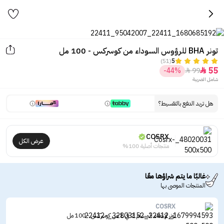
تونر BHA للرؤوس السوداء من كوسركس - 100 مل
(51)
5
55
-44%
99


شامل الضريبة
هل تريد الدفع بالتقسيط؟
COSRX
عرض الكل
منتجات أصلية 100%
غالبًا ما يتم شراؤها معًا
المنتجات الموصى بها
COSRX
تونر لإخفاء المسام 2 في 1 من كوسركس - 100 مل