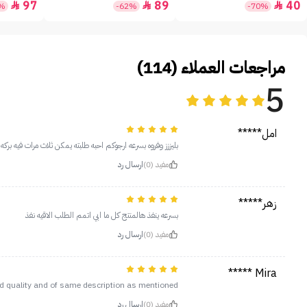
97
89
40



5%
-62%
-70%
مراجعات العملاء (114)
5
امل*****
بليززز وفروه بسرعه ارجوكم احبه طلبته يمكن ثلاث مرات فيه 
مفيد (0)
ارسال رد
زهر*****
بسرعه ينفذ هالمنتج كل ما ابي اتمم الطلب الاقيه نفذ
مفيد (0)
ارسال رد
Mira *****
 quality and of same description as mentioned
مفيد (0)
ارسال رد