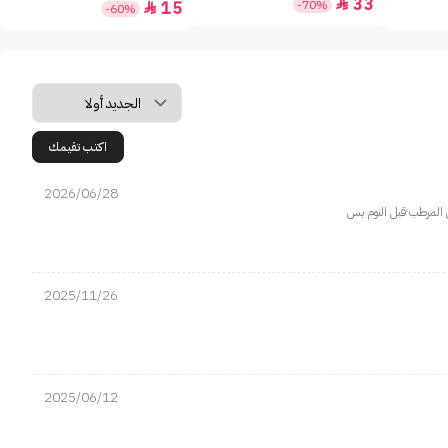
33

-70%
15

-60%
اكتب تقيمك
2026/06/28
ي المرطب قبل النوم بس
2025/11/26
2025/06/12