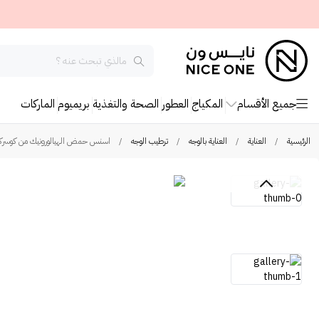
جميع الأقسام
المكياج
العطور
الصحة والتغذية
بريميوم
الماركات
الرئيسية
/
العناية
/
العناية بالوجه
/
ترطيب الوجه
/
اسنس حمض الهيالورونيك من كوسركس - 0