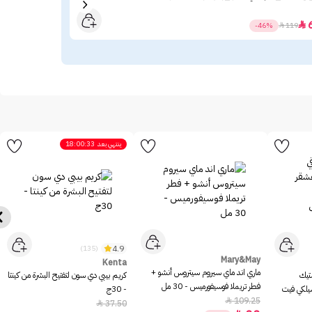
الشمس ‏50+ 
39

-46%

119
ينتهي بعد
18:00:33
4.9
(135)
Mary&May
Kenta
ماري اند ماي سيروم سيتروس أنشو +
ستيك
كريم بيبي دي سون لتفتيح البشرة من كينتا
فطر تريملا فوسيفورميس - 30 مل
سيلكي فيت
- 30ج
109.25

37.50
