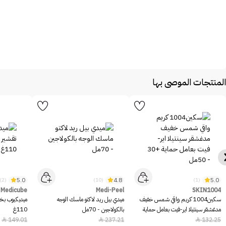
المنتجات الموصى بها
5.0
4.8
5.0
(2)
(10)
(1)
Medicube
Medi-Peel
SKIN1004
سكين1004 كريم واقي شمس خفيف
ميدي بيل ريد لاكتو ماسك الوجه
ميديكيوب بخا
مدغشقر سينتيلا اير-فيت بعامل حماية
بالكولاجين - 70مل
110غ
+30 - 50مل
149.01
237.21
132.25


