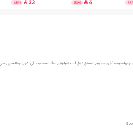
33
6


-68%
-83%
-3
بركه وترطيبه حلو بعد كل وضوء وجهك مندي شوي استخدميه يفرق معك مره خصوصا الي بشرتها جافه مثلي واخل
Good