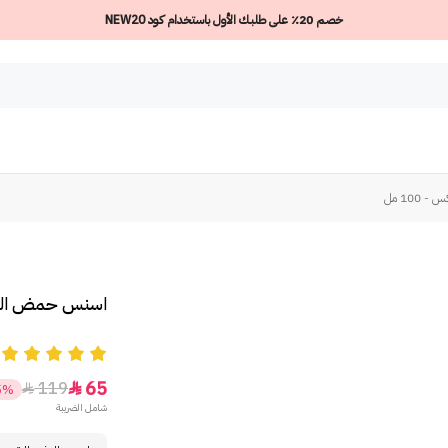
خصم 20٪ على طلبك الأول باستخدام كود NEW20
10 مل
اسنس حمض الهيال
5
65
119


5%
شامل الضريبة