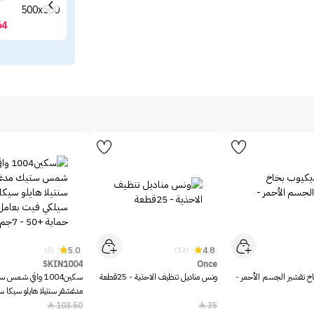
64
5.0
4.8
(3)
(13)
SKIN1004
Once
خ تقشير الجسم الأحمر -
ونس مناديل تنظيف الاحذية - 25قطعة
سكين1004 واقي شمس 
مدغشقر سنتيلا هايلو سيكا 
بعامل حماية +50 - 7جم
103.50
35

