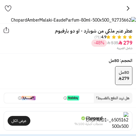
عطر عنبر ملكي من شوبارد - او دو بارفيوم
(71)
4.9
279
-48%
535


شامل الضريبة
الحجم: 80مل
80مل
279

هل تريد الدفع بالتقسيط؟
Chopard
عرض الكل
منتجات أصلية 100%