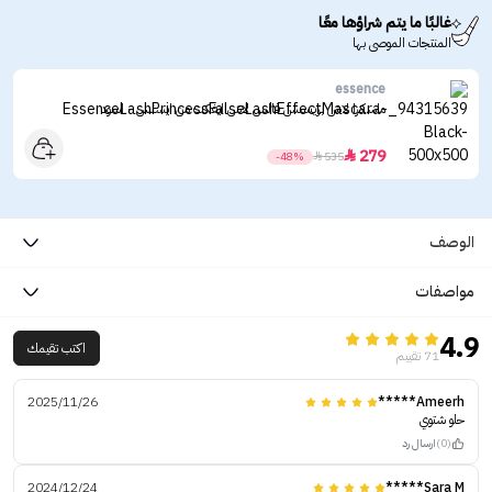
غالبًا ما يتم شراؤها معًا
المنتجات الموصى بها
essence
ماسكرا لاش برينسس فالس لاش ايفكت من ايسنس - اسود
279

-48%

535
الوصف
مواصفات
4.9
اكتب تقيمك
71 تقييم
2025/11/26
Ameerh*****
حلو شتوي
(0)
ارسال رد
2024/12/24
Sara M*****