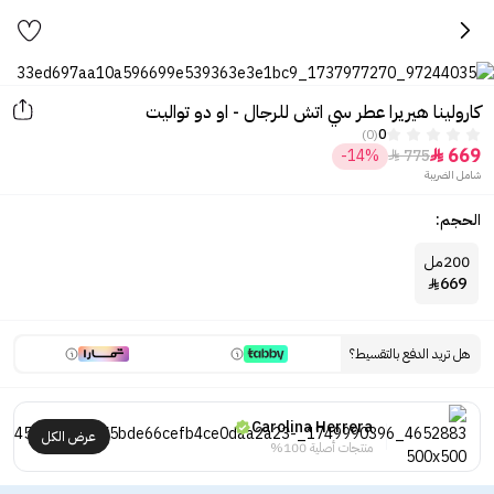
كارولينا هيريرا عطر سي اتش للرجال - او دو تواليت
(0)
0
669
-14%
775


شامل الضريبة
الحجم:
200مل
669

هل تريد الدفع بالتقسيط؟
Carolina Herrera
عرض الكل
منتجات أصلية 100%