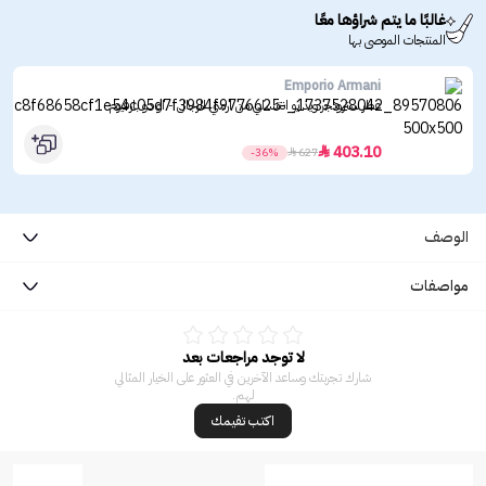
غالبًا ما يتم شراؤها معًا
المنتجات الموصى بها
Emporio Armani
عطر سترونجر ويذ يو انتنسلي من ارمني للرجال - او دو بارفيوم
403.10

-36%

627
الوصف
مواصفات
لا توجد مراجعات بعد
شارك تجربتك وساعد الآخرين في العثور على الخيار المثالي
لهم.
اكتب تقيمك