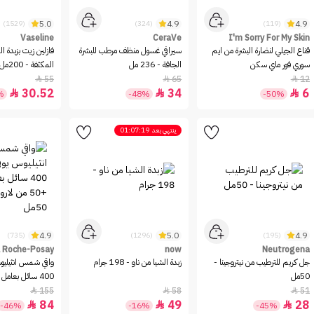
5.0
4.9
4.9
(1529)
(324)
(119)
Vaseline
CeraVe
I'm Sorry For My Skin
قناع الجيلي لنضارة البشرة من ايم
سيرافي غسول منظف مرطب للبشرة
فازلين زيت بزبدة الك
سوري فور ماي سكن
الجافة - 236 مل
المكثفة - 200مل
55
65
12



30.52
34
6



%
-48%
-50%
ينتهي بعد
01:07:19
4.9
5.0
4.9
(735)
(1296)
(195)
 Roche-Posay
now
Neutrogena
جل كريم للترطيب من نيتروجينا -
زبدة الشيا من ناو - 198 جرام
واقي شمس انثيليوس
50مل
لاروش بوزيه - 50مل
155
58
51



84
49
28



-46%
-16%
-45%