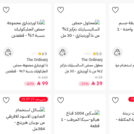
4.9
5.0
(7)
(40)
The Ordinary
The Ordinary
استخدام مرة
محلول حمض الساليسيليك بتركيز
ذا اورديناري مجموعة حمض
2% من ذا أورديناري - 30 مل
الجليكوليك بنسبة 7% - قطعتين
165
58


99
39


-40%
-33%
01
ينتهي بعد
01:07:19