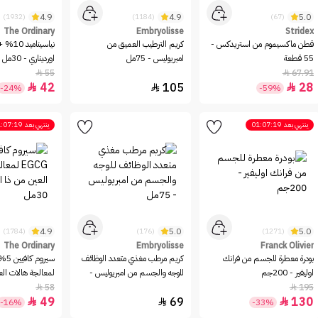
4.9
4.9
5.0
(1932)
(1184)
(67)
The Ordinary
Embryolisse
Stridex
قطن ماكسيموم من استريدكس -
كريم الترطيب العميق من
55 قطعة
امبريوليس - 75مل
اورديناري - 30مل
55
67.91


42
105
28



-24%
-59%
ينتهي بعد
01:07:19
ينتهي بعد
:07:19
4.9
5.0
5.0
(1784)
(176)
(1271)
The Ordinary
Embryolisse
Franck Olivier
بودرة معطرة للجسم من فرانك
كريم مرطب مغذي متعدد الوظائف
اوليفير - 200جم
للوجه والجسم من امبريوليس -
لمعالجة هالات الع
75مل
اورديناري - 30مل
58
195


49
69
130



-16%
-33%