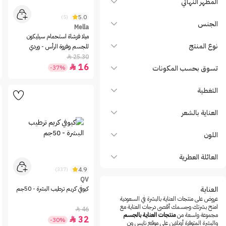
المظهر النهائي
Bench
5.0
(5)
Benefit
الجنس
Mella
Bepanthen
ميلا فرشاة استحمام سيليكون
نوع المنتج
للجسم وفروة الرأس - وردي
Bigen
25.30

Bio Oil
16

تسوق بحسب المكونات
-37%
Bioderma
Biolage
التغطية
Biorepair
العناية بالشعر
Biorga
Biovene
اللون
Black
العائلة العطرية
Blanx
4.9
(337)
BLATCHE
QV
bodyblendz
العناية
كيوفي كريم ترطيب البشرة - 50جم
عروض على منتجات العناية بالبشرة في السعودية
CALLA Makeup
امنح بشرتك وجسمك أقصى درجات العناية مع
46

مجموعة واسعة من
منتجات العناية بالجسم
Calvin Klein
32

-30%
والبشرة المتوفرة أونلاين على موقع نايس ون