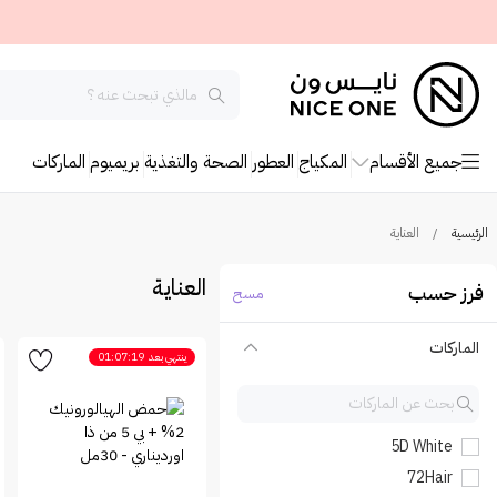
جميع الأقسام
المكياج
العطور
الصحة والتغذية
بريميوم
الماركات
الرئيسية
/
العناية
العناية
فرز حسب
مسح
الماركات
ينتهي بعد
01:07:19
5D White
72Hair