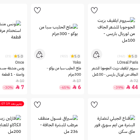
5.0
5.0
5.0
(21)
(922)
(362)
Once
Yoko
LOreal Paris
سيروم ايلفيف بزيت الجوجوبا للشعر
ملح الحليب سبا من يوكو -
ونس منشفة جسم 
الجاف من لوريال باريس - 100مل
300جرام
واحدة - 1 قطعة
10
17
72



7
6
44



-30%
-65%
-39%
ينتهي بعد
:07:19