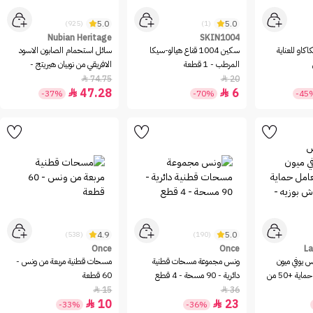
5.0
5.0
(925)
(1)
Nubian Heritage
SKIN1004
اكاو للعناية
سكين 1004 قناع هيالو-سيكا
سائل استحمام الصابون الاسود
المرطب - 1 قطعة
الافريقي من نوبيان هيريتج -
384مل
74.75
20


47.28
6


-37%
-70%
-45
4.9
5.0
(538)
(190)
Once
Once
La
 يوفي ميون
ونس مجموعة مسحات قطنية
مسحات قطنية مربعة من ونس -
400 سائل بعامل حماية +50 من
دائرية - 90 مسحة - 4 قطع
60 قطعة
15
36


10
23


-33%
-36%