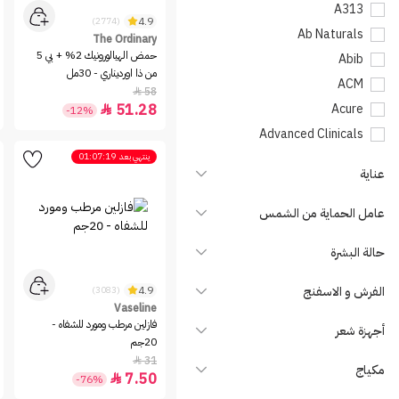
A313
4.9
(2774)
Ab Naturals
The Ordinary
حمض الهيالورونيك 2% + بي 5
Abib
من ذا اورديناري - 30مل
ACM
58

51.28
Acure

-12%
Advanced Clinicals
Agadir
ينتهي بعد
01:07:19
عناية
Ajmal
AlFAPARF MILANO
عامل الحماية من الشمس
Aloedent
حالة البشرة
Always
Anua
الفرش و الاسفنج
4.9
(3083)
Aquaphor
Vaseline
فازلين مرطب ومورد للشفاه -
أجهزة شعر
Argan Package
20جم
Arm & Hammer
31

مكياج
7.50

-76%
AUSSIE