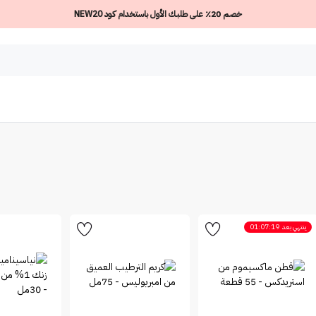
خصم 20٪ على طلبك الأول باستخدام كود NEW20
ينتهي بعد
01:07:19