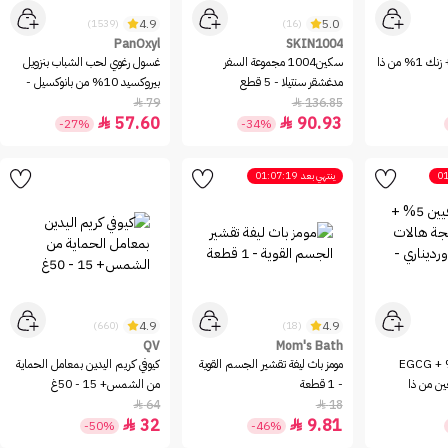
4.9
5.0
(1539)
(16)
PanOxyl
SKIN1004
نياسيناميد 10% + زنك 1% من ذا
سكين1004 مجموعة السفر
غسول رغوي لحب الشباب بنزويل
مدغشقر سنتيلا - 5 قطع
بيروكسيد 10% من بانوكسيل -
156غ
79
136.85


57.60
90.93


-27%
-34%
01
ينتهي بعد
01:07:19
4.9
4.9
(660)
(18)
QV
Mom's Bath
سيروم كافيين 5% + EGCG
مومز باث ليفة تقشير الجسم القوية
كيوفي كريم اليدين بمعامل الحماية
ين من ذا
- 1 قطعة
من الشمس+ 15 - 50غ
64
18


32
9.81


-50%
-46%