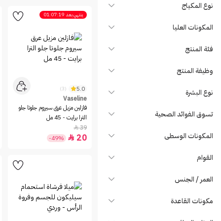
Avalon Care
نوع المكياج
ينتهي بعد
01:07:19
Avalon Organics
المكونات العليا
Avalon Pharma
Aveeno
فئة المنتج
Avene
وظيفة المنتج
Axis-Y
Aynola
5.0
(3)
نوع البشرة
Vaseline
baby foot
فازلين مزيل عرق سيروم جلوتا جلو
تسوق الفوائد الصحية
Badger
الترا برايت - 45 مل
39

Balea
المكونات الوسطى
20

-49%
Balmy
Bamboo
القوام
Banti Cosmetics
العمر / الجنس
Beauteous
BEAUTY OF JOSEON
مكونات القاعدة
Beesline