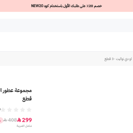
خصم 20٪ على طلبك الأول باستخدام كود NEW20
ي تواليت -3 قطع
قطع
0
299
408


%
شامل الضريبة