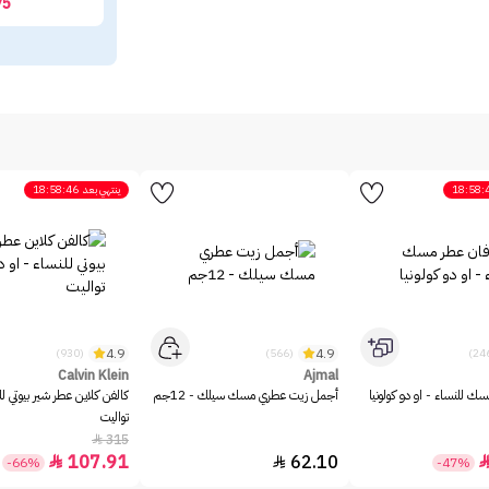
75
18:58:
ينتهي بعد
18:58:46
4.9
4.9
(930)
(566)
Calvin Klein
Ajmal
ك للنساء - او دو كولونيا
أجمل زيت عطري مسك سيلك - 12جم
كالفن كلاين عطر شير بيوتي لل
تواليت
315

107.91
62.10


-66%
-47%