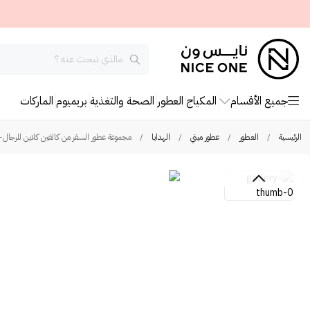
جميع الأقسام
المكياج
العطور
الصحة والتغذية
بريميوم
الماركات
الرئيسية
/
العطور
/
عطور ميني
/
الهدايا
/
مجموعة عطور السفر من كالفين كلاين للرجال- او د