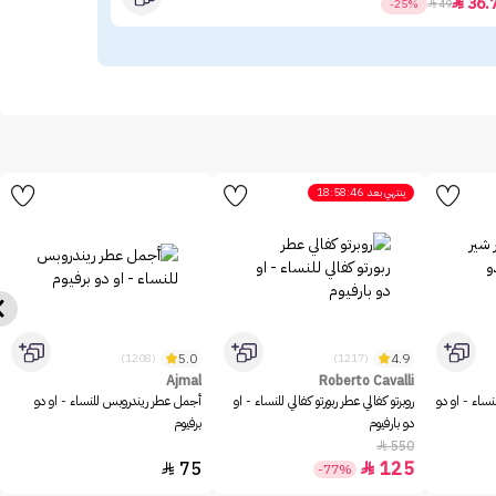
.96
36.

-25%

49
ينتهي بعد
18:58:46
5.0
4.9
(1208)
(1217)
Ajmal
Roberto Cavalli
نساء - او دو
روبرتو كفالي عطر ربورتو كفالي للنساء - او
أجمل عطر ريندروبس للنساء - او دو
دو بارفيوم
برفيوم
550

75
125


-77%