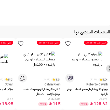
المنتجات الموصى بها
ينتهي بعد
18:58:46
ينتهي بعد
18:58:46
ينتهي بعد
46
5.0
4.9
5.0
(2467)
(1668)
(3129)
Jovan
Calvin Klein
Roberto Cavalli
روبرتو كفالي عطر باراديسو للنساء - او دو
كالفن كلاين عطر اترنتي مومنت للنساء -
جوفان عطر مس
بارفيوم
او دي بارفيوم - 100مل
36
425.05
475



18.95
115
128.62



-73%
-73%