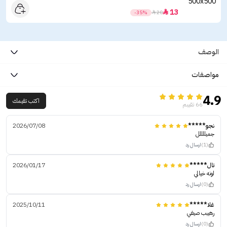
13

-35%

20
الوصف
مواصفات
4.9
اكتب تقيمك
66 تقييم
نجو*****
2026/07/08
جميللللل
(1)
ارسال رد
تال*****
2026/01/17
لونه خيالي
(0)
ارسال رد
غلا*****
2025/10/11
رهيبب صيفي
(0)
ارسال رد