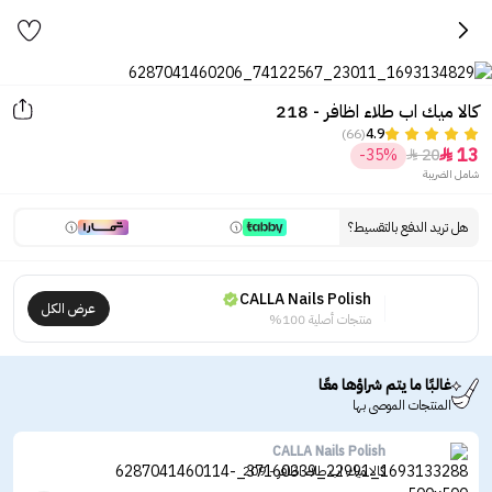
كالا ميك اب طلاء اظافر - 218
(66)
4.9
13
-35%
20


شامل الضريبة
هل تريد الدفع بالتقسيط؟
CALLA Nails Polish
عرض الكل
منتجات أصلية 100%
غالبًا ما يتم شراؤها معًا
المنتجات الموصى بها
CALLA Nails Polish
كالا ميك اب طلاء اظافر - 209