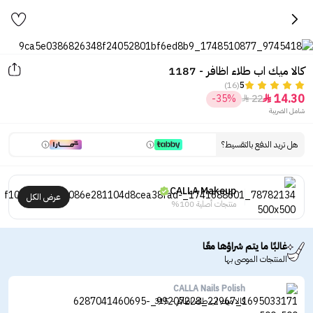
كالا ميك اب طلاء اظافر - 1187
(16)
5
14.30
-35%
22


شامل الضريبة
هل تريد الدفع بالتقسيط؟
CALLA Makeup
عرض الكل
منتجات أصلية 100%
غالبًا ما يتم شراؤها معًا
المنتجات الموصى بها
CALLA Nails Polish
كالا ميك اب طلاء اظافر - 315