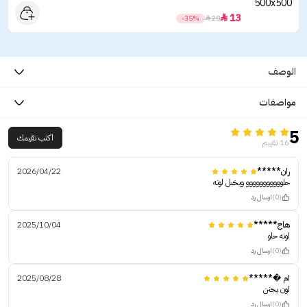
13

-35%

20
الوصف
مواصفات
5
اكتب تقيمك
16 تقييم
ران*****
2026/04/22
حلووووووووووو ويخبل لونه
(0)
ارسال رد
هاج*****
2025/10/04
لونه حلو
(0)
ارسال رد
ام �*****
2025/08/28
لون يجنن
(0)
ارسال رد