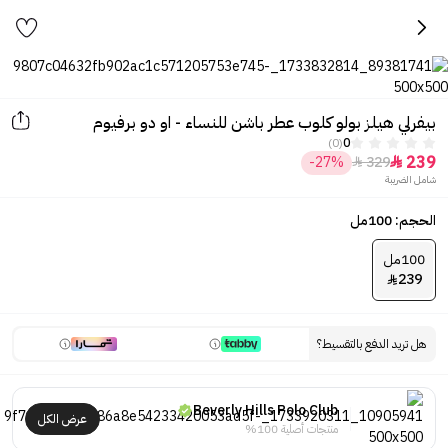
بيفرلي هيلز بولو كلوب عطر باشن للنساء - او دو برفيوم
(0)
0
239
-27%
329


شامل الضريبة
الحجم: 100مل
100مل
239

هل تريد الدفع بالتقسيط؟
Beverly Hills Polo Club
عرض الكل
منتجات أصلية 100%