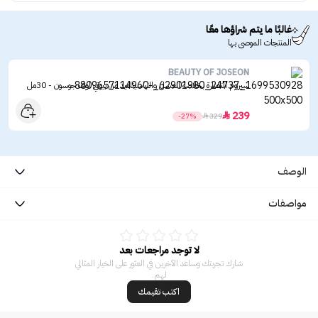
غالبًا ما يتم شراؤها معًا
المنتجات الموصى بها
BEAUTY OF JOSEON
سيروم النضارة بخلاصة العسل والنياسيناميد من بيوتي اوف جوسون - 30مل
239

-27%

329
الوصف
مواصفات
لا توجد مراجعات بعد
شارك تجربتك وساعد الآخرين في العثور على الخيار المثالي
لهم.
اكتب تقيمك