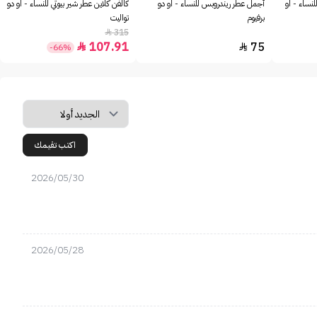
للنساء - او
أجمل عطر ريندروبس للنساء - او دو
كالفن كلاين عطر شير بيوتي للنساء - او دو
برفيوم
تواليت
315

107.91
75


-66%
اكتب تقيمك
2026/05/30
2026/05/28