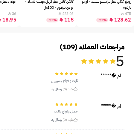
روبرتو كفالي عطر باراديسو للنساء - او دو
كالفن كلاين عطر اترنتي مومنت للنساء -
جوفان عطر مس
بارفيوم
او دي بارفيوم - 100مل
36
425.05
475



18.95
115
128.62



-73%
-73%
مراجعات العملاء (109)
5
ام �*****
ثابت و فواح جميييييل
مفيد (0)
ارسال رد
ام �*****
جميل وفواح وثابت
مفيد (0)
ارسال رد