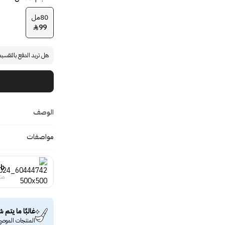
80مل
99

هل تريد الدفع بالتقسي
الوصف
مواصفات
ub
منت
غالبًا ما يتم ش
المنتجات الموصى