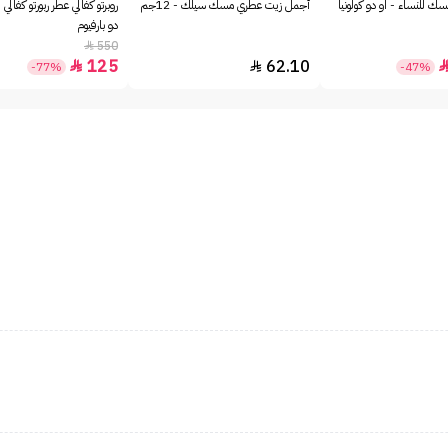
ك للنساء - او دو كولونيا
أجمل زيت عطري مسك سيلك - 12جم
روبرتو كفالي عطر ربورتو كفالي 
دو بارفيوم
550

125
62.10


-77%
-47%