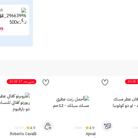
ub
عرو
99
20:28:
ينتهي بعد
20:28:17
4.9
4.9
(1217)
(566)
Roberto Cavalli
Ajmal