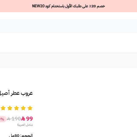
خصم 20٪ على طلبك الأول باستخدام كود NEW20
عروب عطر أصيل 
5
99
190


8%
شامل الضريبة
الحجم: 80مل