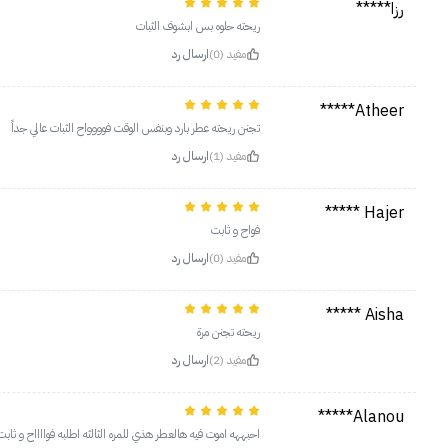
رزا*****
ريحته حلوه بس ابشوف الثبات
مفيد (0)
ارسال رد
Atheer*****
تجنن ريحته عطر بارد وبنفس الوقت فوووواح الثبات عالي جداً
مفيد (1)
ارسال رد
Hajer *****
فواح و ثابت
مفيد (0)
ارسال رد
Aisha *****
ريحته تجنن مرة
مفيد (2)
ارسال رد
Alanou*****
احبههه اموت فيه هالعطر هذي للمره الثالثه اطلبه فوااااح و ثابت