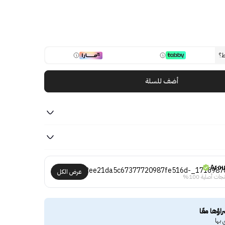
ط؟
أضف للسلة
Aro
عرض الكل
جات أصلية 100%
راؤها معًا
 بها