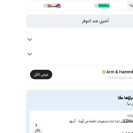
ط؟
أخبرني عند التوفر
Arm & Hamm
عرض الكل
جات أصلية 100%
راؤها معًا
 بها
ine
Un
اة أسنان تشا تشا بشعيرات ناعمة من أونبا - أسود
غسول