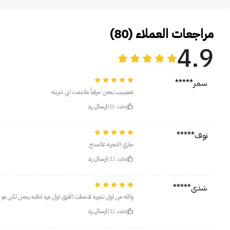
مراجعات العملاء (80)
4.9
سمر*****
عجيبببب يجنن حرفياً ماندمت اني شريته
مفيد (0)
ارسال رد
توف*****
جاري التجربه عالمدح
مفيد (1)
ارسال رد
شذى*****
والله من اول تجربه لاحظت الفرق اول مره اطلبه يجنن لكن مو 
مفيد (1)
ارسال رد