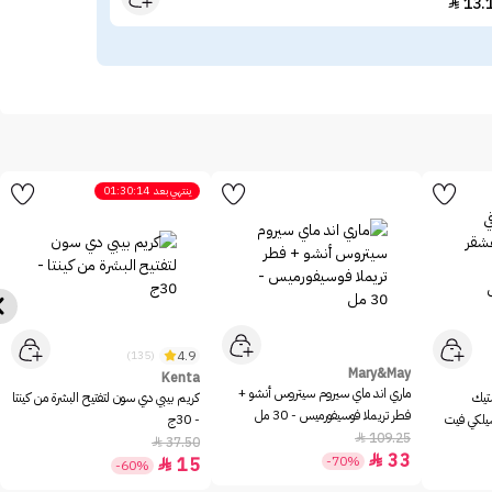
17
13.

ينتهي بعد
01:30:14
4.9
(135)
Mary&May
Kenta
ماري اند ماي سيروم سيتروس أنشو +
ستيك
كريم بيبي دي سون لتفتيح البشرة من كينتا
فطر تريملا فوسيفورميس - 30 مل
سيلكي فيت
- 30ج
109.25

37.50

33

-70%
15

-60%