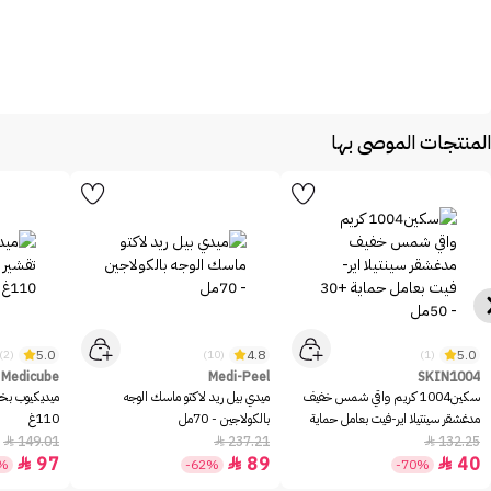
المنتجات الموصى بها
5.0
4.8
5.0
(2)
(10)
(1)
Medicube
Medi-Peel
SKIN1004
سكين1004 كريم واقي شمس خفيف
ميدي بيل ريد لاكتو ماسك الوجه
ميديكيوب بخا
مدغشقر سينتيلا اير-فيت بعامل حماية
بالكولاجين - 70مل
110غ
+30 - 50مل
149.01
237.21
132.25



97
89
40



5%
-62%
-70%