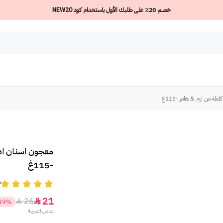
خصم 20٪ على طلبك الأول باستخدام كود NEW20
لة من ارم & هامر -115غ
معجون اسنان ادف
-115غ
9
21
26


19%
شامل الضريبة