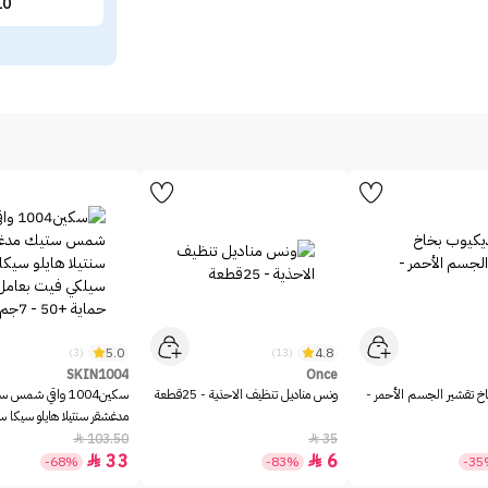
10
5.0
4.8
(3)
(13)
SKIN1004
Once
خ تقشير الجسم الأحمر -
ونس مناديل تنظيف الاحذية - 25قطعة
سكين1004 واقي شمس 
مدغشقر سنتيلا هايلو سيكا 
بعامل حماية +50 - 7جم
103.50
35


33
6


-68%
-83%
-3