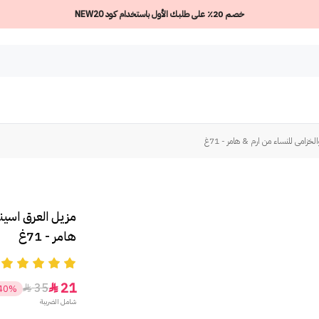
خصم 20٪ على طلبك الأول باستخدام كود NEW20
خزامى للنساء من ارم & هامر - 71غ
مزيل العرق اسين
هامر - 71غ
5
21
35


40%
شامل الضريبة