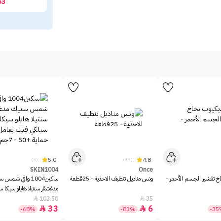
63
5.0
4.8
(3)
(13)
SKIN1004
Once
خ تقشير الجسم الأحمر -
ونس مناديل تنظيف الاحذية - 25قطعة
سكين1004 واقي شمس 
مدغشقر سنتيلا هايلو سيكا 
بعامل حماية +50 - 7جم
103.50
35


33
6


-68%
-83%
-3