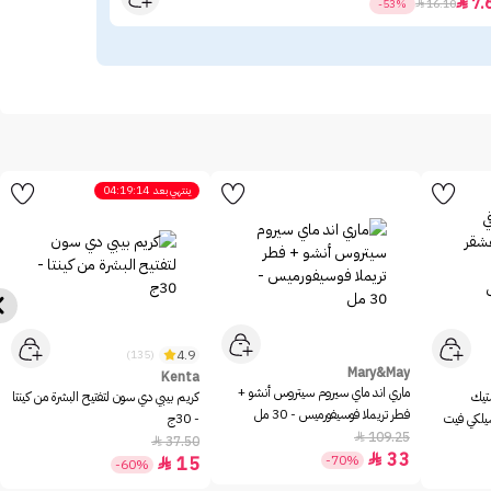
23
7.

-53%

16.10
ينتهي بعد
04:19:14
4.9
(135)
Mary&May
Kenta
ماري اند ماي سيروم سيتروس أنشو +
ستيك
كريم بيبي دي سون لتفتيح البشرة من كينتا
فطر تريملا فوسيفورميس - 30 مل
سيلكي فيت
- 30ج
109.25

37.50

33

-70%
15

-60%