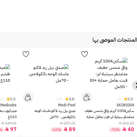
المنتجات الموصى بها
5.0
4.8
5.0
(2)
(10)
(1)
Medicube
Medi-Peel
SKIN1004
سكين1004 كريم واقي شمس خفيف
ميدي بيل ريد لاكتو ماسك الوجه
ميديكيوب بخا
مدغشقر سينتيلا اير-فيت بعامل حماية
بالكولاجين - 70مل
110غ
+30 - 50مل
149.01
237.21
132.25



97
89
40



5%
-62%
-70%