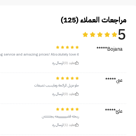
مراجعات العملاء (125)
5
Bojana*****
 service and amazing prices! Absolutely love it!!
مفيد (0)
ارسال رد
عبي*****
حلو مزيل للرائحة ومايسبب تصبغات
مفيد (0)
ارسال رد
عائ*****
ريحته فضيييييييييعه يجنننننننن
مفيد (1)
ارسال رد