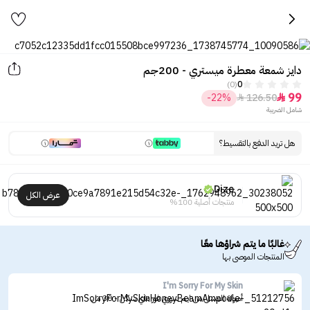
دايز شمعة معطرة ميستري - 200جم
(0)
0
99
-22%
126.50


شامل الضريبة
هل تريد الدفع بالتقسيط؟
Dize
عرض الكل
منتجات أصلية 100%
غالبًا ما يتم شراؤها معًا
المنتجات الموصى بها
I'm Sorry For My Skin
أمبولة العسل من ايم سوري فور ماي سكن - 30 مل