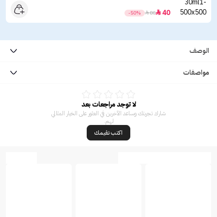
40

-50%

80
الوصف
مواصفات
لا توجد مراجعات بعد
شارك تجربتك وساعد الآخرين في العثور على الخيار المثالي
لهم.
اكتب تقيمك