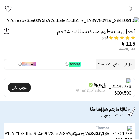
أجمل زيت عطري مسك سيلك - 24جم
(2)
5
115

شامل الضريبة
هل تريد الدفع بالتقسيط؟
Ajmal
عرض الكل
منتجات أصلية 100%
غالبًا ما يتم شراؤها معًا
المنتجات الموصى بها
Flormar
فلورمار أحمر شفاه روج شير أب