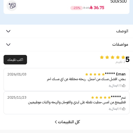
36.75

-25%

49
الوصف
مواصفات
5
اكتب تقيمك
2 تقييم
2026/01/03
Eman *****
بجنن، افضل مسك من اجمل.. ريحته مختلفة عن اي مسك اخر
(0)
ارسال رد
نسر*****
2025/11/23
فظيييعع من امس حطيت نقطه على ايدي والفوحان والريحه والثبات موطبيعيين
(4)
ارسال رد
كل التقييمات