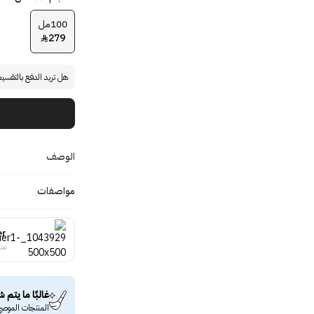
100مل
279

هل تريد الدفع بالتقسي
الوصف
مواصفات
er
منت
غالبًا ما يتم ش
المنتجات الموصى