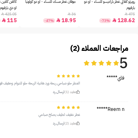
روبرتو كفالي عطر باراديسو للنساء - او دو
جوفان عطر مسك للنساء - او دو كولونيا
كالفن كلاين ع
بارفيوم
او دي بارفيوم - 00
425.05
36
475



115
18.95
128.62



-47%
-73%
مراجعات العملاء (2)
5
فاي*****
العطر حلو صباحي ريحة ورد هادية الريحة حلو للدوام وخفيف ف
مفيد (1)
ارسال رد
Reem n*****
عطر خفيف لطيف يصلح صباحي
مفيد (2)
ارسال رد