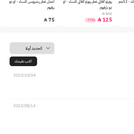
12جم
روبرتو كفالي عطر ربورتو كفالي للنساء - او
أجمل عطر ريندروبس للنساء - او دو
دو بارفيوم
برفيوم
550

75
125


-77%
اكتب تقيمك
2023/10/04
2023/08/14