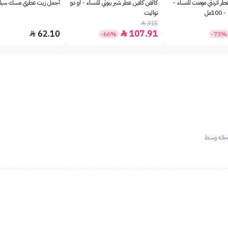
طر اترنتي مومنت للنساء -
كالفن كلاين عطر شير بيوتي للنساء - او دو
أجمل زيت عطري مسك سيلك - 
1مل
تواليت
315

62.10
107.91


-66%
-73%
وحانه وسط