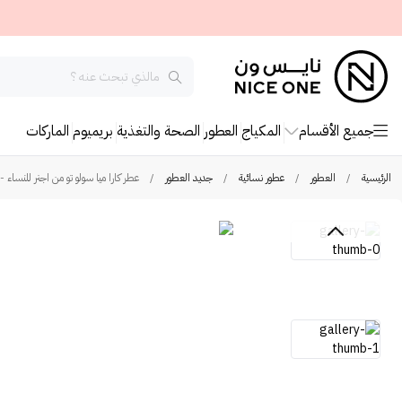
جميع الأقسام
المكياج
العطور
الصحة والتغذية
بريميوم
الماركات
الرئيسية
/
العطور
/
عطور نسائية
/
جديد العطور
/
عطر كارا ميا سولو تو من اجنر للنساء -