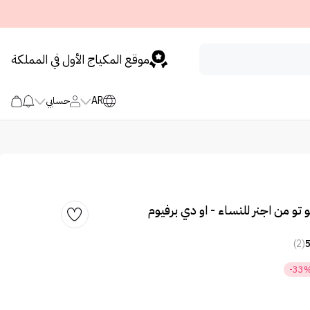
موقع المكياج الأول في المملكة
AR
حسابي
و تو من اجنر للنساء - او دي برفيوم
(2)
-33