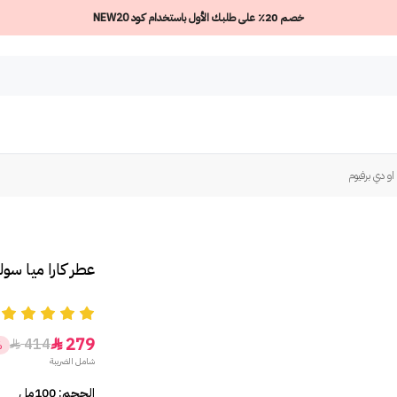
خصم 20٪ على طلبك الأول باستخدام كود NEW20
 او دي برفيوم
عطر كارا ميا سول
5
279
414


%
شامل الضريبة
الحجم: 100مل