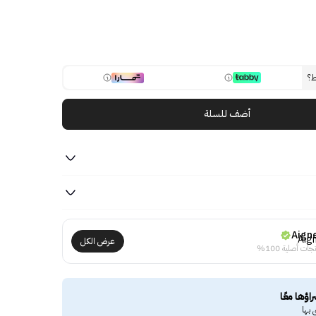
ط؟
أضف للسلة
Aign
عرض الكل
جات أصلية 100%
راؤها معًا
 بها