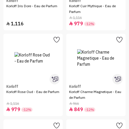
Korloff
Korloff
Korloff Iris Dore - Eau de Parfum
Korloff Cuir Mythique - Eau de
Parfum
1,116

1,116
979


-12%
Korloff
Korloff
Korloff Rose Oud - Eau de Parfum
Korloff Charme Magnetique - Eau
de Parfum
1,116
966


979
849


-12%
-12%