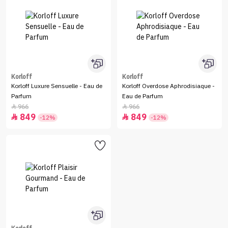
Korloff
Korloff
Korloff Luxure Sensuelle - Eau de
Korloff Overdose Aphrodisiaque -
Parfum
Eau de Parfum
966
966


849
849


-12%
-12%