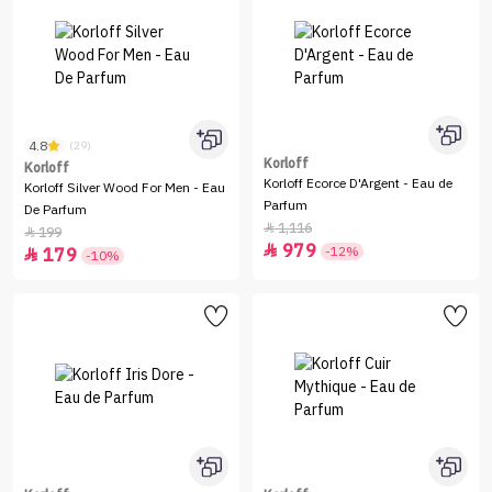
4.8
(29)
Korloff
Korloff
Korloff Ecorce D'Argent - Eau de
Korloff Silver Wood For Men - Eau
Parfum
De Parfum
1,116

199

979

-12%
179

-10%