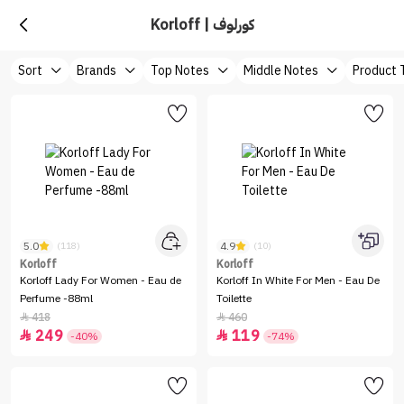
Korloff | كورلوف
Sort
Brands
Top Notes
Middle Notes
Product 
5.0
4.9
(118)
(10)
Korloff
Korloff
Korloff Lady For Women - Eau de
Korloff In White For Men - Eau De
Perfume -88ml
Toilette
418
460


249
119


-40%
-74%