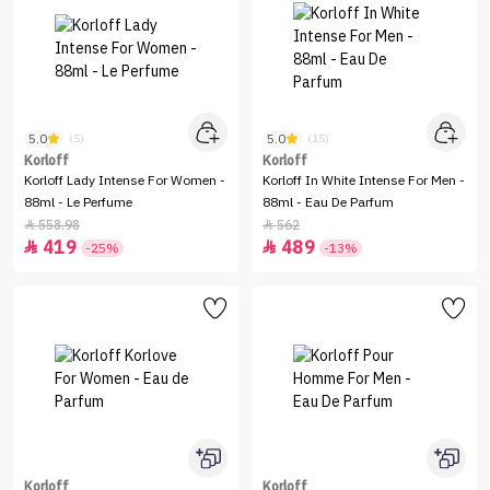
5.0
5.0
(5)
(15)
Korloff
Korloff
Korloff Lady Intense For Women -
Korloff In White Intense For Men -
88ml - Le Perfume
88ml - Eau De Parfum
558.98
562


419
489


-25%
-13%
Korloff
Korloff