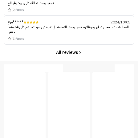
تجنن ريحته نظافة على ورود وفواااح
(0)
Reply
مرح*****
2024/10/05
العطر شميته بمحل عطور ومو قادرة انسى ريحته الفخمة الي عبارة عن سويت ناعم على فخامة بي
جنننن
(1)
Reply
All reviews