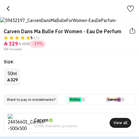
Carven Dans Ma Bulle For Women - Eau De Perfum
5
(11)
329
408
-19%


VAT included.
Size:
50ml
329

Want to pay in installments?
Carven
View all
100% Authentic products