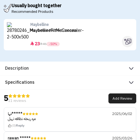
Usually bought together
Recommended Products
Maybelline
Maybelline Fit Me Concealer
23


46
-50%
Description
Specifications
5
Add Review
11 reviews
تها*****
2025/06/02
مره ريحته نظافه تهبل
(0)
Reply
rawan *****
2025/03/26