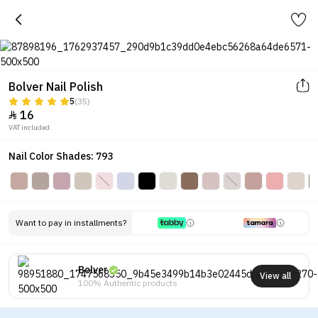
Bolver Nail Polish
5
(35)
16

VAT included.
Nail Color Shades: 793
Want to pay in installments?
Bolver
View all
100% Authentic products