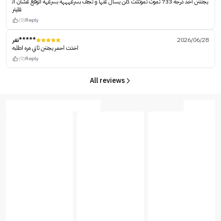
يجنننن اخذ درجه 733 تموت تموتتتت كلن يسال عنها و تجف بسرعهههه بسرعهه اتوقع عشان ال
قليتر
(0)
Reply
تغر*****
2026/06/28
اخذت احمر يجننن ثاني مره اطلبه
(0)
Reply
All reviews