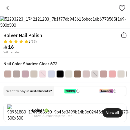
Bolver Nail Polish
5
(35)
16

VAT included.
Nail Color Shades: Clear 672
Want to pay in installments?
Bolver
View all
100% Authentic products