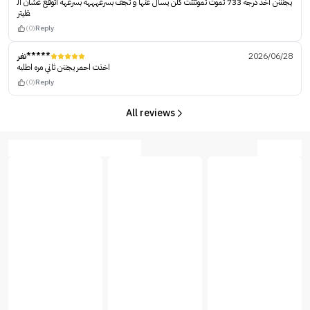
يجنننن اخذ درجه 733 تموت تموتتتت كلن يسال عنها و تجف بسرعهههه بسرعهه اتوقع عشان ال
قليتر
(0)
Reply
تغر*****
2026/06/28
اخذت احمر يجننن ثاني مره اطلبه
(0)
Reply
All reviews